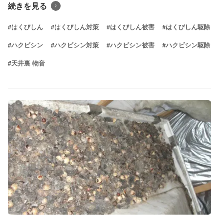
続きを見る
#はくびしん
#はくびしん対策
#はくびしん被害
#はくびしん駆除
#ハクビシン
#ハクビシン対策
#ハクビシン被害
#ハクビシン駆除
#天井裏 物音