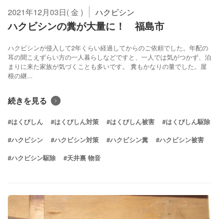
2021年12月03日( 金 )
ハクビシン
ハクビシンの糞が大量に！ 福島市
ハクビシンが侵入して2年くらい経過してからのご依頼でした。年配の
耳の聞こえずらい方の一人暮らしなどですと、一人では気がつかず、泊
まりに来た家族が気づくことも多いです。 糞もかなりの量でした。屋
根の継...
続きを見る
#はくびしん
#はくびしん対策
#はくびしん被害
#はくびしん駆除
#ハクビシン
#ハクビシン対策
#ハクビシン糞
#ハクビシン被害
#ハクビシン駆除
#天井裏 物音