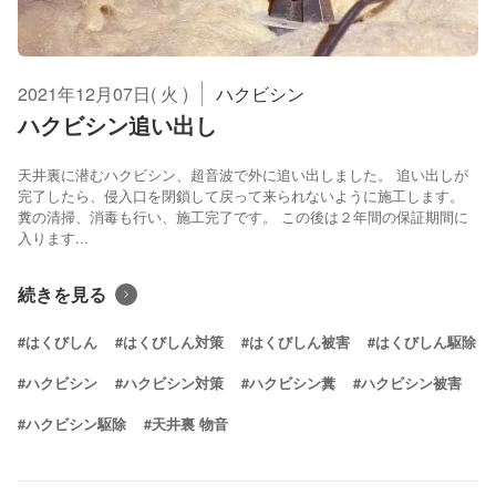
2021年12月07日( 火 )
ハクビシン
ハクビシン追い出し
天井裏に潜むハクビシン、超音波で外に追い出しました。 追い出しが
完了したら、侵入口を閉鎖して戻って来られないように施工します。
糞の清掃、消毒も行い、施工完了です。 この後は２年間の保証期間に
入ります...
続きを見る
#はくびしん
#はくびしん対策
#はくびしん被害
#はくびしん駆除
#ハクビシン
#ハクビシン対策
#ハクビシン糞
#ハクビシン被害
#ハクビシン駆除
#天井裏 物音