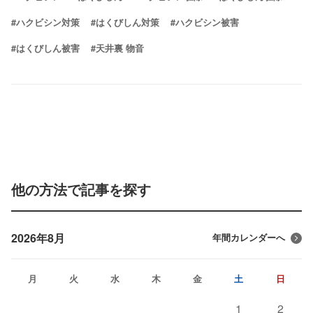
#ハクビシン対策
#はくびしん対策
#ハクビシン被害
#はくびしん被害
#天井裏 物音
他の方法で記事を探す
2026年8月
年間カレンダーへ
月
火
水
木
金
土
日
1
2