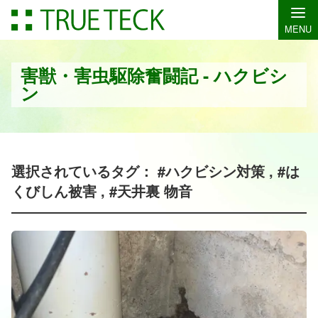
MENU
害獣・害虫駆除奮闘記 - ハクビシ
ン
選択されているタグ： #ハクビシン対策 , #は
くびしん被害 , #天井裏 物音