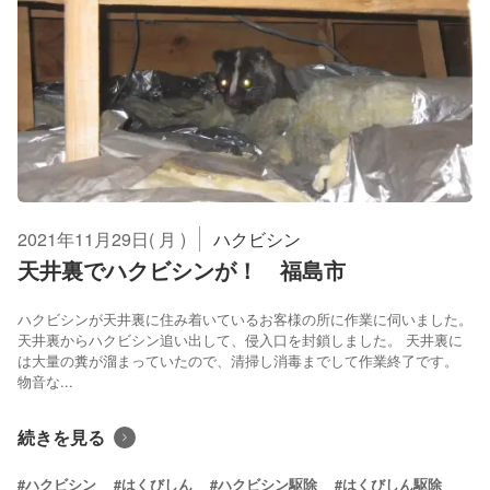
2021年11月29日( 月 )
ハクビシン
天井裏でハクビシンが！ 福島市
ハクビシンが天井裏に住み着いているお客様の所に作業に伺いました。
天井裏からハクビシン追い出して、侵入口を封鎖しました。 天井裏に
は大量の糞が溜まっていたので、清掃し消毒までして作業終了です。
物音な...
続きを見る
#ハクビシン
#はくびしん
#ハクビシン駆除
#はくびしん駆除