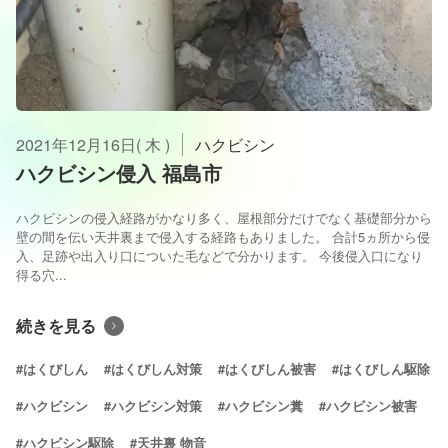
2021年12月16日( 木 )
ハクビシン
ハクビシン侵入 福島市
ハクビシンの侵入経路がかなり多く、屋根部分だけでなく基礎部分から
壁の間を伝い天井裏まで侵入する経路もありました。 合計5ヵ所から侵
入、足跡や出入り口についた毛などで分かります。 今後侵入口になり
得る穴...
続きを見る
#はくびしん
#はくびしん対策
#はくびしん被害
#はくびしん駆除
#ハクビシン
#ハクビシン対策
#ハクビシン糞
#ハクビシン被害
#ハクビシン駆除
#天井裏 物音