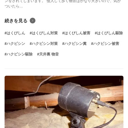
ンをされてしまいます。 侵入して歩く物音はかなり大きいので、気が
ついたら...
続きを見る
#はくびしん
#はくびしん対策
#はくびしん被害
#はくびしん駆除
#ハクビシン
#ハクビシン対策
#ハクビシン糞
#ハクビシン被害
#ハクビシン駆除
#天井裏 物音