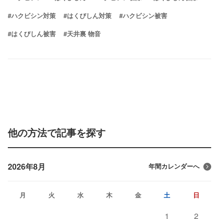
#ハクビシン対策
#はくびしん対策
#ハクビシン被害
#はくびしん被害
#天井裏 物音
他の方法で記事を探す
2026年8月
年間カレンダーへ
月
火
水
木
金
土
日
1
2