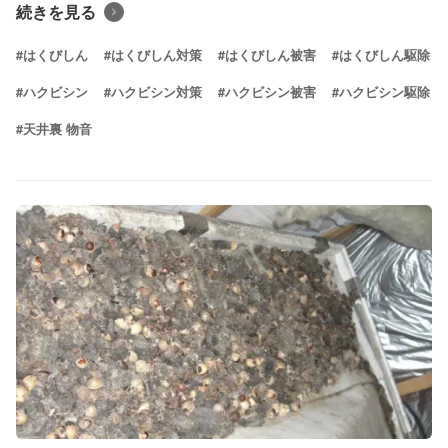
続きを見る
#はくびしん
#はくびしん対策
#はくびしん被害
#はくびしん駆除
#ハクビシン
#ハクビシン対策
#ハクビシン被害
#ハクビシン駆除
#天井裏 物音