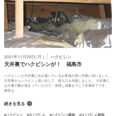
2021年11月29日( 月 )
ハクビシン
天井裏でハクビシンが！ 福島市
ハクビシンが天井裏に住み着いているお客様の所に作業に伺いました。
天井裏からハクビシン追い出して、侵入口を封鎖しました。 天井裏に
は大量の糞が溜まっていたので、清掃し消毒までして作業終了です。
物音な...
続きを見る
#ハクビシン
#はくびしん
#ハクビシン駆除
#はくびしん駆除