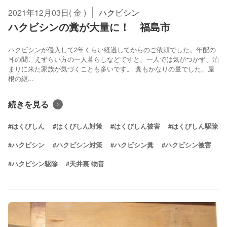
2021年12月03日( 金 )
ハクビシン
ハクビシンの糞が大量に！ 福島市
ハクビシンが侵入して2年くらい経過してからのご依頼でした。年配の
耳の聞こえずらい方の一人暮らしなどですと、一人では気がつかず、泊
まりに来た家族が気づくことも多いです。 糞もかなりの量でした。屋
根の継...
続きを見る
#はくびしん
#はくびしん対策
#はくびしん被害
#はくびしん駆除
#ハクビシン
#ハクビシン対策
#ハクビシン糞
#ハクビシン被害
#ハクビシン駆除
#天井裏 物音