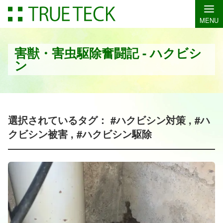
MENU
害獣・害虫駆除奮闘記 - ハクビシ
ン
選択されているタグ： #ハクビシン対策 , #ハ
クビシン被害 , #ハクビシン駆除