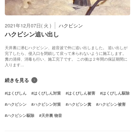
2021年12月07日( 火 )
ハクビシン
ハクビシン追い出し
天井裏に潜むハクビシン、超音波で外に追い出しました。 追い出しが
完了したら、侵入口を閉鎖して戻って来られないように施工します。
糞の清掃、消毒も行い、施工完了です。 この後は２年間の保証期間に
入ります...
続きを見る
#はくびしん
#はくびしん対策
#はくびしん被害
#はくびしん駆除
#ハクビシン
#ハクビシン対策
#ハクビシン糞
#ハクビシン被害
#ハクビシン駆除
#天井裏 物音