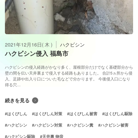
2021年12月16日( 木 )
ハクビシン
ハクビシン侵入 福島市
ハクビシンの侵入経路がかなり多く、屋根部分だけでなく基礎部分から
壁の間を伝い天井裏まで侵入する経路もありました。 合計5ヵ所から侵
入、足跡や出入り口についた毛などで分かります。 今後侵入口になり
得る穴...
続きを見る
#はくびしん
#はくびしん対策
#はくびしん被害
#はくびしん駆除
#ハクビシン
#ハクビシン対策
#ハクビシン糞
#ハクビシン被害
#ハクビシン駆除
#天井裏 物音