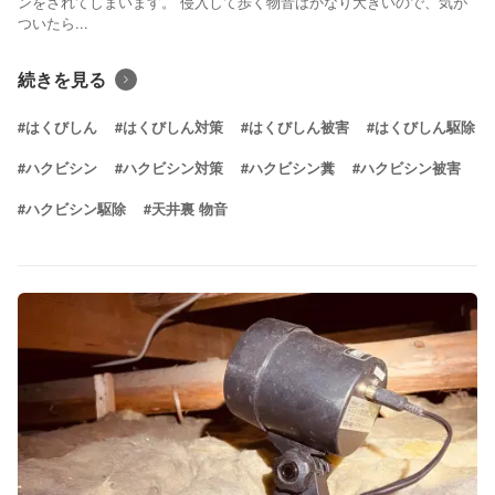
ンをされてしまいます。 侵入して歩く物音はかなり大きいので、気が
ついたら...
続きを見る
#はくびしん
#はくびしん対策
#はくびしん被害
#はくびしん駆除
#ハクビシン
#ハクビシン対策
#ハクビシン糞
#ハクビシン被害
#ハクビシン駆除
#天井裏 物音