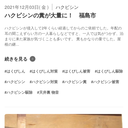
2021年12月03日( 金 )
ハクビシン
ハクビシンの糞が大量に！ 福島市
ハクビシンが侵入して2年くらい経過してからのご依頼でした。年配の
耳の聞こえずらい方の一人暮らしなどですと、一人では気がつかず、泊
まりに来た家族が気づくことも多いです。 糞もかなりの量でした。屋
根の継...
続きを見る
#はくびしん
#はくびしん対策
#はくびしん被害
#はくびしん駆除
#ハクビシン
#ハクビシン対策
#ハクビシン糞
#ハクビシン被害
#ハクビシン駆除
#天井裏 物音