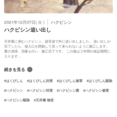
2021年12月07日( 火 )
ハクビシン
ハクビシン追い出し
天井裏に潜むハクビシン、超音波で外に追い出しました。 追い出しが
完了したら、侵入口を閉鎖して戻って来られないように施工します。
糞の清掃、消毒も行い、施工完了です。 この後は２年間の保証期間に
入ります...
続きを見る
#はくびしん
#はくびしん対策
#はくびしん被害
#はくびしん駆除
#ハクビシン
#ハクビシン対策
#ハクビシン糞
#ハクビシン被害
#ハクビシン駆除
#天井裏 物音