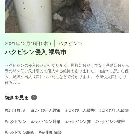
2021年12月16日( 木 )
ハクビシン
ハクビシン侵入 福島市
ハクビシンの侵入経路がかなり多く、屋根部分だけでなく基礎部分から
壁の間を伝い天井裏まで侵入する経路もありました。 合計5ヵ所から侵
入、足跡や出入り口についた毛などで分かります。 今後侵入口になり
得る穴...
続きを見る
#はくびしん
#はくびしん対策
#はくびしん被害
#はくびしん駆除
#ハクビシン
#ハクビシン対策
#ハクビシン糞
#ハクビシン被害
#ハクビシン駆除
#天井裏 物音