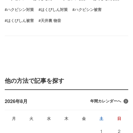
#ハクビシン対策
#はくびしん対策
#ハクビシン被害
#はくびしん被害
#天井裏 物音
他の方法で記事を探す
2026年8月
年間カレンダーへ
月
火
水
木
金
土
日
1
2