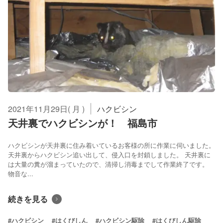
2021年11月29日( 月 )
ハクビシン
天井裏でハクビシンが！ 福島市
ハクビシンが天井裏に住み着いているお客様の所に作業に伺いました。
天井裏からハクビシン追い出して、侵入口を封鎖しました。 天井裏に
は大量の糞が溜まっていたので、清掃し消毒までして作業終了です。
物音な...
続きを見る
#ハクビシン
#はくびしん
#ハクビシン駆除
#はくびしん駆除