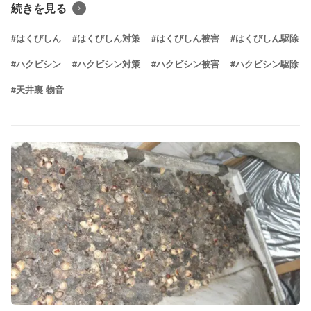
続きを見る
#はくびしん
#はくびしん対策
#はくびしん被害
#はくびしん駆除
#ハクビシン
#ハクビシン対策
#ハクビシン被害
#ハクビシン駆除
#天井裏 物音