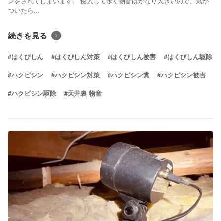
ンをされてしまいます。 侵入して歩く物音はかなり大きいので、気が
ついたら...
続きを見る
#はくびしん
#はくびしん対策
#はくびしん被害
#はくびしん駆除
#ハクビシン
#ハクビシン対策
#ハクビシン糞
#ハクビシン被害
#ハクビシン駆除
#天井裏 物音