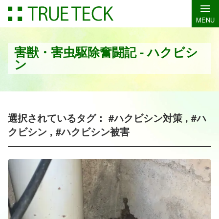
MENU
害獣・害虫駆除奮闘記 - ハクビシ
ン
選択されているタグ： #ハクビシン対策 , #ハ
クビシン , #ハクビシン被害