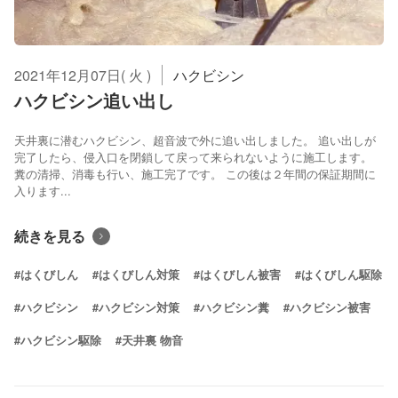
2021年12月07日( 火 )
ハクビシン
ハクビシン追い出し
天井裏に潜むハクビシン、超音波で外に追い出しました。 追い出しが
完了したら、侵入口を閉鎖して戻って来られないように施工します。
糞の清掃、消毒も行い、施工完了です。 この後は２年間の保証期間に
入ります...
続きを見る
#はくびしん
#はくびしん対策
#はくびしん被害
#はくびしん駆除
#ハクビシン
#ハクビシン対策
#ハクビシン糞
#ハクビシン被害
#ハクビシン駆除
#天井裏 物音