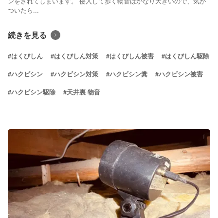
ンをされてしまいます。 侵入して歩く物音はかなり大きいので、気が
ついたら...
続きを見る
#はくびしん
#はくびしん対策
#はくびしん被害
#はくびしん駆除
#ハクビシン
#ハクビシン対策
#ハクビシン糞
#ハクビシン被害
#ハクビシン駆除
#天井裏 物音