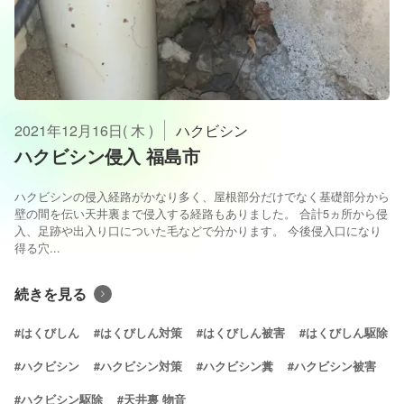
2021年12月16日( 木 )
ハクビシン
ハクビシン侵入 福島市
ハクビシンの侵入経路がかなり多く、屋根部分だけでなく基礎部分から
壁の間を伝い天井裏まで侵入する経路もありました。 合計5ヵ所から侵
入、足跡や出入り口についた毛などで分かります。 今後侵入口になり
得る穴...
続きを見る
#はくびしん
#はくびしん対策
#はくびしん被害
#はくびしん駆除
#ハクビシン
#ハクビシン対策
#ハクビシン糞
#ハクビシン被害
#ハクビシン駆除
#天井裏 物音