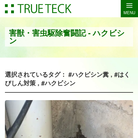
MENU
害獣・害虫駆除奮闘記 - ハクビシ
ン
選択されているタグ： #ハクビシン糞 , #はく
びしん対策 , #ハクビシン