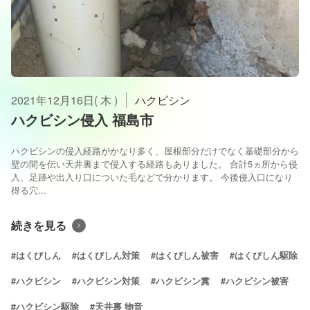
2021年12月16日( 木 )
ハクビシン
ハクビシン侵入 福島市
ハクビシンの侵入経路がかなり多く、屋根部分だけでなく基礎部分から
壁の間を伝い天井裏まで侵入する経路もありました。 合計5ヵ所から侵
入、足跡や出入り口についた毛などで分かります。 今後侵入口になり
得る穴...
続きを見る
#はくびしん
#はくびしん対策
#はくびしん被害
#はくびしん駆除
#ハクビシン
#ハクビシン対策
#ハクビシン糞
#ハクビシン被害
#ハクビシン駆除
#天井裏 物音