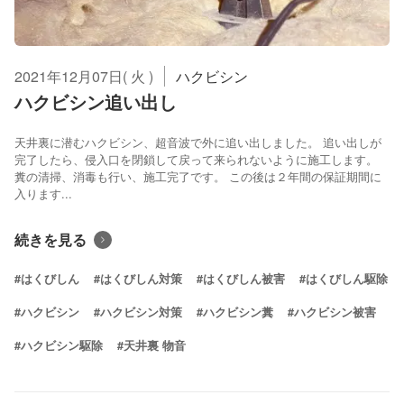
2021年12月07日( 火 )
ハクビシン
ハクビシン追い出し
天井裏に潜むハクビシン、超音波で外に追い出しました。 追い出しが
完了したら、侵入口を閉鎖して戻って来られないように施工します。
糞の清掃、消毒も行い、施工完了です。 この後は２年間の保証期間に
入ります...
続きを見る
#はくびしん
#はくびしん対策
#はくびしん被害
#はくびしん駆除
#ハクビシン
#ハクビシン対策
#ハクビシン糞
#ハクビシン被害
#ハクビシン駆除
#天井裏 物音