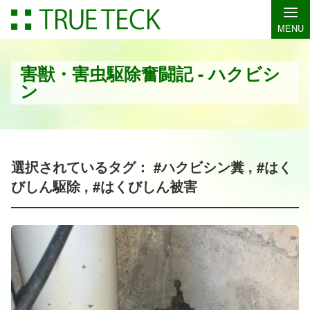
MENU
害獣・害虫駆除奮闘記 - ハクビシ
ン
選択されているタグ： #ハクビシン糞 , #はく
びしん駆除 , #はくびしん被害