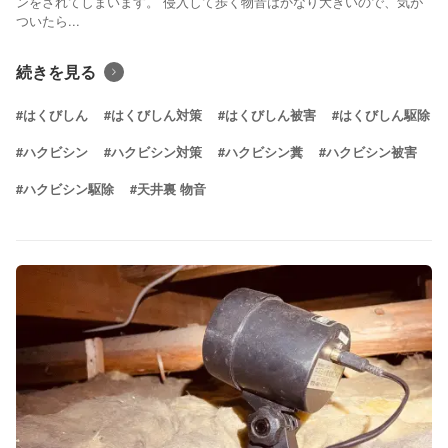
ンをされてしまいます。 侵入して歩く物音はかなり大きいので、気が
ついたら...
続きを見る
#はくびしん
#はくびしん対策
#はくびしん被害
#はくびしん駆除
#ハクビシン
#ハクビシン対策
#ハクビシン糞
#ハクビシン被害
#ハクビシン駆除
#天井裏 物音