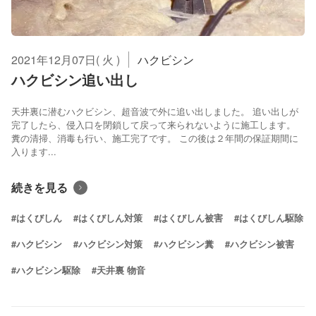
2021年12月07日( 火 )
ハクビシン
ハクビシン追い出し
天井裏に潜むハクビシン、超音波で外に追い出しました。 追い出しが
完了したら、侵入口を閉鎖して戻って来られないように施工します。
糞の清掃、消毒も行い、施工完了です。 この後は２年間の保証期間に
入ります...
続きを見る
#はくびしん
#はくびしん対策
#はくびしん被害
#はくびしん駆除
#ハクビシン
#ハクビシン対策
#ハクビシン糞
#ハクビシン被害
#ハクビシン駆除
#天井裏 物音