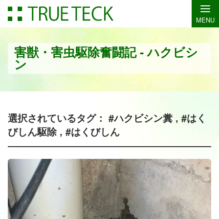
MENU
害獣・害虫駆除奮闘記 - ハクビシ
ン
選択されているタグ： #ハクビシン糞 , #はく
びしん駆除 , #はくびしん