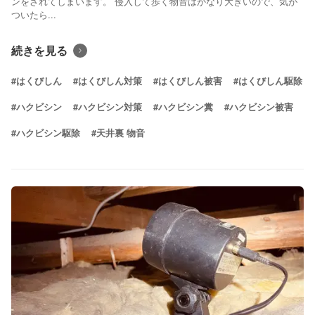
ンをされてしまいます。 侵入して歩く物音はかなり大きいので、気が
ついたら...
続きを見る
#はくびしん
#はくびしん対策
#はくびしん被害
#はくびしん駆除
#ハクビシン
#ハクビシン対策
#ハクビシン糞
#ハクビシン被害
#ハクビシン駆除
#天井裏 物音