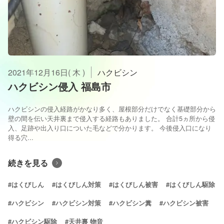
2021年12月16日( 木 )
ハクビシン
ハクビシン侵入 福島市
ハクビシンの侵入経路がかなり多く、屋根部分だけでなく基礎部分から
壁の間を伝い天井裏まで侵入する経路もありました。 合計5ヵ所から侵
入、足跡や出入り口についた毛などで分かります。 今後侵入口になり
得る穴...
続きを見る
#はくびしん
#はくびしん対策
#はくびしん被害
#はくびしん駆除
#ハクビシン
#ハクビシン対策
#ハクビシン糞
#ハクビシン被害
#ハクビシン駆除
#天井裏 物音