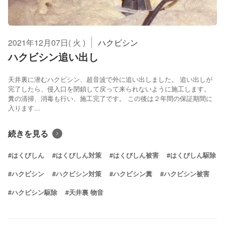
2021年12月07日( 火 )
ハクビシン
ハクビシン追い出し
天井裏に潜むハクビシン、超音波で外に追い出しました。 追い出しが
完了したら、侵入口を閉鎖して戻って来られないように施工します。
糞の清掃、消毒も行い、施工完了です。 この後は２年間の保証期間に
入ります...
続きを見る
#はくびしん
#はくびしん対策
#はくびしん被害
#はくびしん駆除
#ハクビシン
#ハクビシン対策
#ハクビシン糞
#ハクビシン被害
#ハクビシン駆除
#天井裏 物音