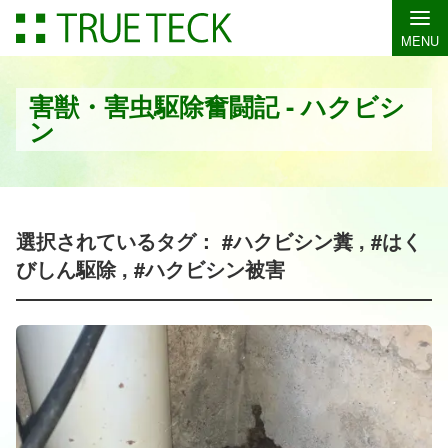
MENU
害獣・害虫駆除奮闘記 - ハクビシ
ン
選択されているタグ： #ハクビシン糞 , #はく
びしん駆除 , #ハクビシン被害