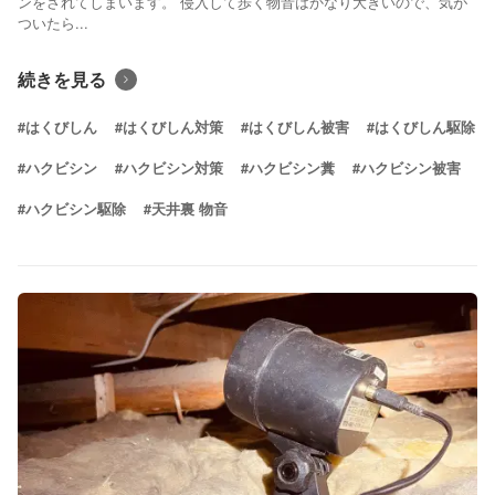
ンをされてしまいます。 侵入して歩く物音はかなり大きいので、気が
ついたら...
続きを見る
#はくびしん
#はくびしん対策
#はくびしん被害
#はくびしん駆除
#ハクビシン
#ハクビシン対策
#ハクビシン糞
#ハクビシン被害
#ハクビシン駆除
#天井裏 物音