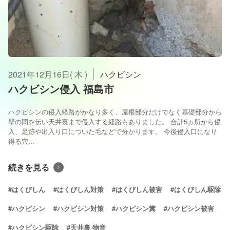
2021年12月16日( 木 )
ハクビシン
ハクビシン侵入 福島市
ハクビシンの侵入経路がかなり多く、屋根部分だけでなく基礎部分から
壁の間を伝い天井裏まで侵入する経路もありました。 合計5ヵ所から侵
入、足跡や出入り口についた毛などで分かります。 今後侵入口になり
得る穴...
続きを見る
#はくびしん
#はくびしん対策
#はくびしん被害
#はくびしん駆除
#ハクビシン
#ハクビシン対策
#ハクビシン糞
#ハクビシン被害
#ハクビシン駆除
#天井裏 物音