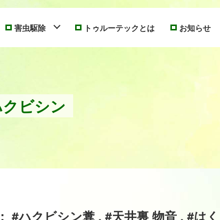
害虫駆除
トゥルーテックとは
お知らせ
ハクビシン
#ハクビシン糞 , #天井裏 物音 , #