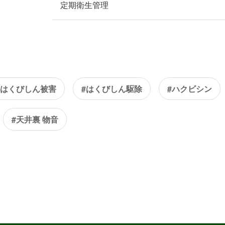
定期衛生管理
#はくびしん被害
#はくびしん駆除
#ハクビシン
#天井裏 物音