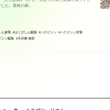
した。屋根の継...
しん被害
#はくびしん駆除
#ハクビシン
#ハクビシン対策
ビシン駆除
#天井裏 物音