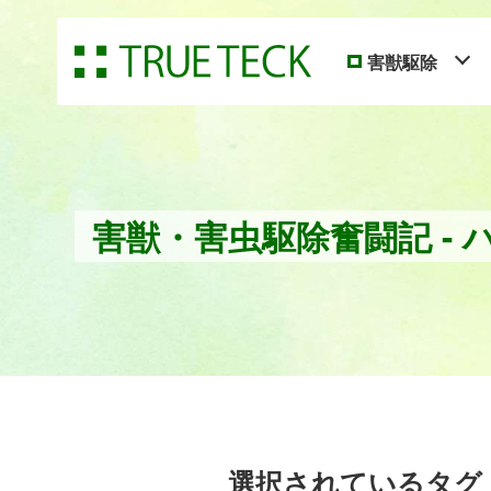
害獣駆除
害獣・害虫駆除奮闘記 - 
選択されているタグ： 