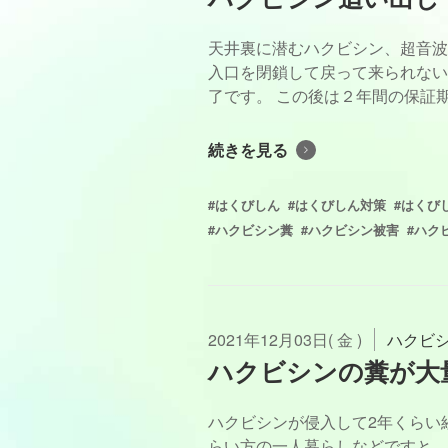
天井裏に潜むハクビシン、超音波
入口を閉鎖して戻って来られない
了です。 この後は２年間の保証期間
続きを見る
#はくびしん
#はくびしん対策
#はくび
#ハクビシン糞
#ハクビシン被害
#ハク
2021年12月03日( 金 )
ハクビ
ハクビシンの糞が大
ハクビシンが侵入して2年くらい
らい方の一人暮らしなどですと、