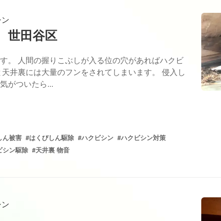
シン
 世田谷区
す。 人間の握りこぶしが入る位の穴があればハクビ
と天井裏には大量のフンをされてしまいます。 侵入し
がついたら...
しん被害
#はくびしん駆除
#ハクビシン
#ハクビシン対策
ビシン駆除
#天井裏 物音
シン