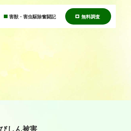
害獣・害虫駆除奮闘記
無料調査
はくびしん被害