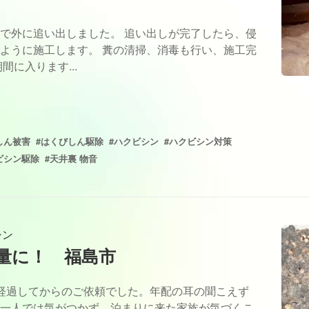
で外に追い出しました。 追い出しが完了したら、侵
ように施工します。 糞の清掃、消毒も行い、施工完
に入ります...
しん被害
#はくびしん駆除
#ハクビシン
#ハクビシン対策
ビシン駆除
#天井裏 物音
シン
量に！ 福島市
経過してからのご依頼でした。年配の耳の聞こえず
一人では気がつかず、泊まりに来た家族が気づくこ