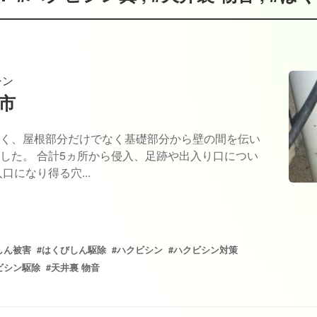
シン
市
く、屋根部分だけでなく基礎部分から壁の間を伝い
した。 合計5ヵ所から侵入、足跡や出入り口につい
口になり得る穴...
しん被害
#はくびしん駆除
#ハクビシン
#ハクビシン対策
ビシン駆除
#天井裏 物音