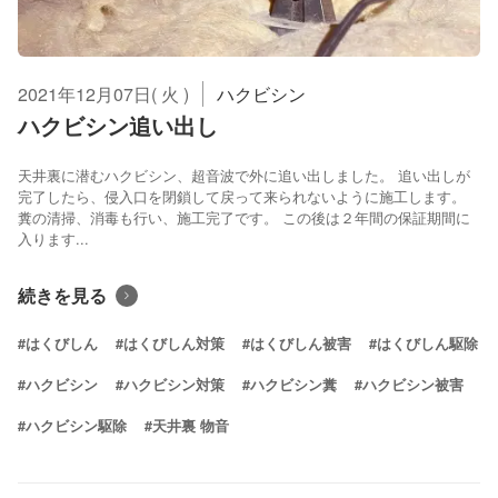
2021年12月07日( 火 )
ハクビシン
ハクビシン追い出し
天井裏に潜むハクビシン、超音波で外に追い出しました。 追い出しが
完了したら、侵入口を閉鎖して戻って来られないように施工します。
糞の清掃、消毒も行い、施工完了です。 この後は２年間の保証期間に
入ります...
続きを見る
#はくびしん
#はくびしん対策
#はくびしん被害
#はくびしん駆除
#ハクビシン
#ハクビシン対策
#ハクビシン糞
#ハクビシン被害
#ハクビシン駆除
#天井裏 物音