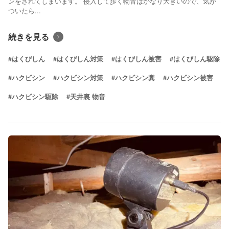
ンをされてしまいます。 侵入して歩く物音はかなり大きいので、気が
ついたら...
続きを見る
#はくびしん
#はくびしん対策
#はくびしん被害
#はくびしん駆除
#ハクビシン
#ハクビシン対策
#ハクビシン糞
#ハクビシン被害
#ハクビシン駆除
#天井裏 物音