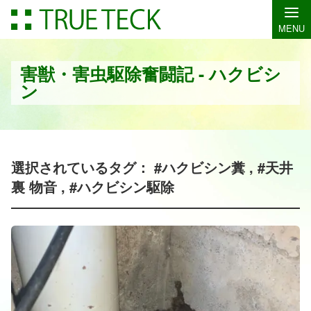
MENU
害獣・害虫駆除奮闘記 - ハクビシ
ン
選択されているタグ： #ハクビシン糞 , #天井
裏 物音 , #ハクビシン駆除