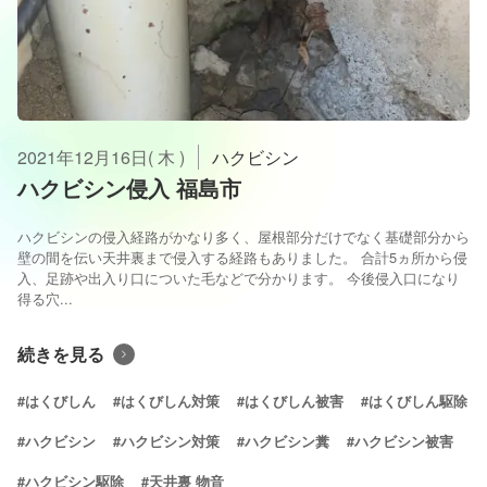
2021年12月16日( 木 )
ハクビシン
ハクビシン侵入 福島市
ハクビシンの侵入経路がかなり多く、屋根部分だけでなく基礎部分から
壁の間を伝い天井裏まで侵入する経路もありました。 合計5ヵ所から侵
入、足跡や出入り口についた毛などで分かります。 今後侵入口になり
得る穴...
続きを見る
#はくびしん
#はくびしん対策
#はくびしん被害
#はくびしん駆除
#ハクビシン
#ハクビシン対策
#ハクビシン糞
#ハクビシン被害
#ハクビシン駆除
#天井裏 物音