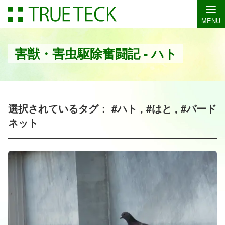
MENU
害獣・害虫駆除奮闘記 - ハト
選択されているタグ： #ハト , #はと , #バード
ネット