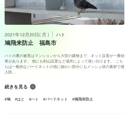
2021年12月20日( 月 )
ハト
鳩飛来防止 福島市
ハトの糞の被害はマンションから大型の建物まで、ネット設置が一番効
果があります。 他にも剣山設置など場所によって使い分けます。 こち
らは一般的なバードネットの他に細かい部分にもメッシュ状の素材で侵
入防...
続きを見る
#鳩
#はと
#ハト
#バードネット
#鳩飛来防止