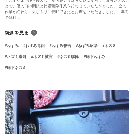
ネズミが床下から侵入し、室内を走り回る状態になってしまったとのこ
とで、侵入口の閉鎖と捕獲駆除作業を行わせていただきました。 全て
作業が終わり、久しぶりに安眠できたとお声をいただきました。 1年間
の無料...
続きを見る
#ねずみ
#ねずみ毒餌
#ねずみ被害
#ねずみ駆除
#ネズミ
#ネズミ毒餌
#ネズミ被害
#ネズミ駆除
#床下ねずみ
#床下ネズミ