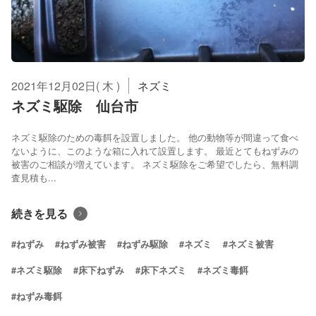
2021年12月02日( 木 )
ネズミ
ネズミ駆除 仙台市
ネズミ駆除のための毒餌を設置しました。 他の動物等が間違って食べ
ないように、このような箱に入れて設置します。 最近とてもねずみの
被害のご相談が増えています。 ネズミ駆除をご希望でしたら、無料調
査見積も...
続きを見る
#ねずみ
#ねずみ被害
#ねずみ駆除
#ネズミ
#ネズミ被害
#ネズミ駆除
#床下ねずみ
#床下ネズミ
#ネズミ毒餌
#ねずみ毒餌