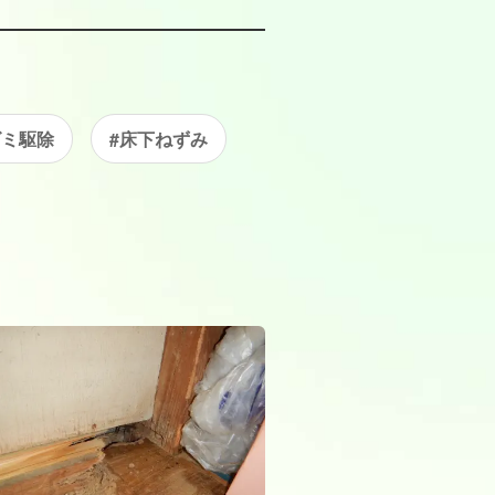
ズミ駆除
#床下ねずみ