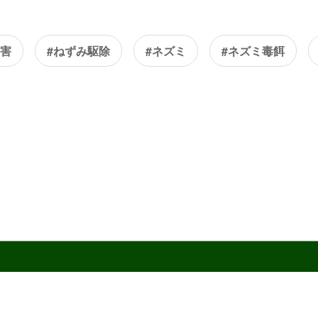
被害
#ねずみ駆除
#ネズミ
#ネズミ毒餌