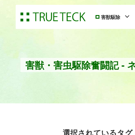
害獣駆除
害獣・害虫駆除奮闘記 - 
選択されているタグ：