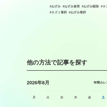
#ねずみ
#ねずみ被害
#ねずみ駆除
#ネ
#ネズミ毒餌
#ねずみ毒餌
他の方法で記事を探す
2026年8月
年間カレ
月
火
水
木
金
土