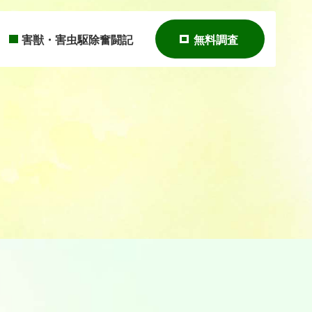
害獣・害虫駆除奮闘記
無料調査