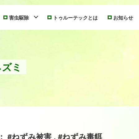
害虫駆除
トゥルーテックとは
お知らせ
ネズミ
 #ねずみ被害 , #ねずみ毒餌