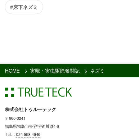
#床下ネズミ
HOME
害獣・害虫駆除奮闘記
ネズミ
株式会社トゥルーテック
〒960-0241
福島県福島市笹谷字釜川原4-6
TEL :
024-558-4649