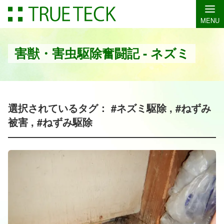
MENU
害獣・害虫駆除奮闘記 - ネズミ
選択されているタグ： #ネズミ駆除 , #ねずみ
被害 , #ねずみ駆除