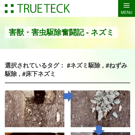
MENU
害獣・害虫駆除奮闘記 - ネズミ
選択されているタグ： #ネズミ駆除 , #ねずみ
駆除 , #床下ネズミ