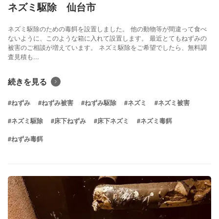
ネズミ駆除 仙台市
ネズミ駆除のための毒餌を設置しました。 他の動物等が間違って食べ
ないように、このような箱に入れて設置します。 最近とてもねずみの
被害のご相談が増えています。 ネズミ駆除をご希望でしたら、無料調
査見積も...
続きを見る
#ねずみ
#ねずみ被害
#ねずみ駆除
#ネズミ
#ネズミ被害
#ネズミ駆除
#床下ねずみ
#床下ネズミ
#ネズミ毒餌
#ねずみ毒餌