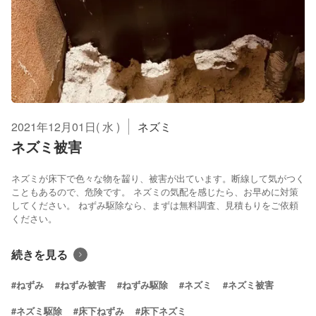
2021年12月01日( 水 )
ネズミ
ネズミ被害
ネズミが床下で色々な物を齧り、被害が出ています。断線して気がつく
こともあるので、危険です。 ネズミの気配を感じたら、お早めに対策
してください。 ねずみ駆除なら、まずは無料調査、見積もりをご依頼
ください。
続きを見る
#ねずみ
#ねずみ被害
#ねずみ駆除
#ネズミ
#ネズミ被害
#ネズミ駆除
#床下ねずみ
#床下ネズミ