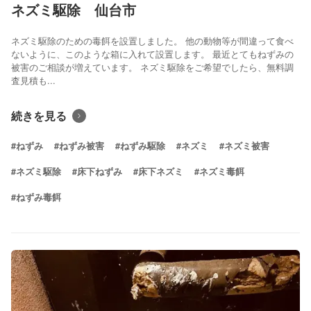
ネズミ駆除 仙台市
ネズミ駆除のための毒餌を設置しました。 他の動物等が間違って食べ
ないように、このような箱に入れて設置します。 最近とてもねずみの
被害のご相談が増えています。 ネズミ駆除をご希望でしたら、無料調
査見積も...
続きを見る
#ねずみ
#ねずみ被害
#ねずみ駆除
#ネズミ
#ネズミ被害
#ネズミ駆除
#床下ねずみ
#床下ネズミ
#ネズミ毒餌
#ねずみ毒餌