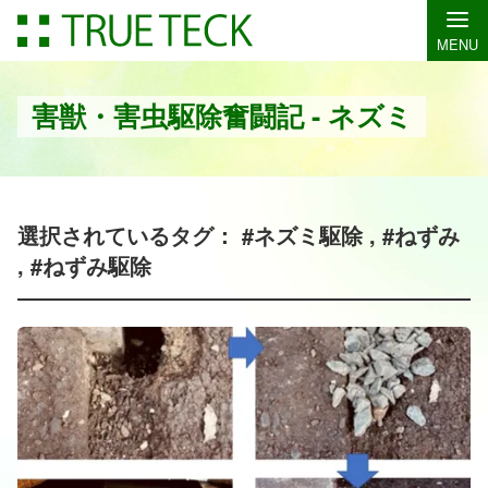
MENU
害獣・害虫駆除奮闘記 - ネズミ
選択されているタグ： #ネズミ駆除 , #ねずみ
, #ねずみ駆除