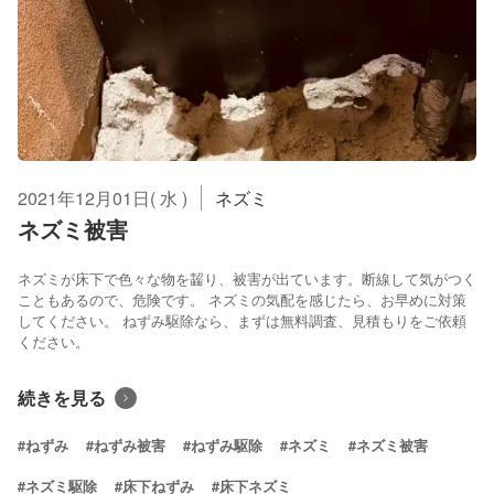
2021年12月01日( 水 )
ネズミ
ネズミ被害
ネズミが床下で色々な物を齧り、被害が出ています。断線して気がつく
こともあるので、危険です。 ネズミの気配を感じたら、お早めに対策
してください。 ねずみ駆除なら、まずは無料調査、見積もりをご依頼
ください。
続きを見る
#ねずみ
#ねずみ被害
#ねずみ駆除
#ネズミ
#ネズミ被害
#ネズミ駆除
#床下ねずみ
#床下ネズミ