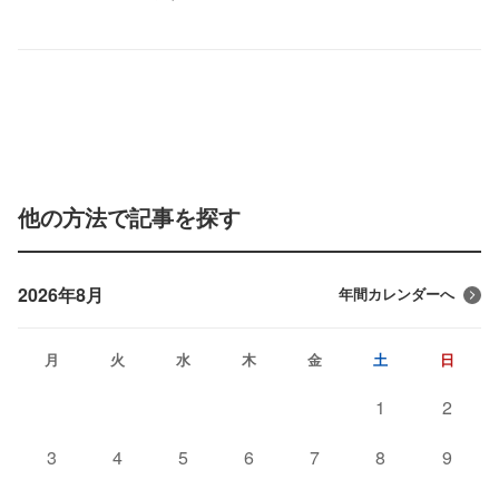
他の方法で記事を探す
2026年8月
年間カレンダーへ
月
火
水
木
金
土
日
1
2
3
4
5
6
7
8
9