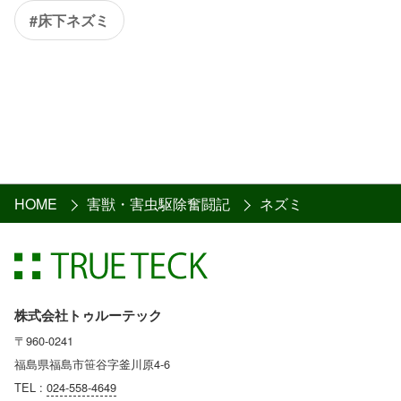
#床下ネズミ
HOME
害獣・害虫駆除奮闘記
ネズミ
株式会社トゥルーテック
〒960-0241
福島県福島市笹谷字釜川原4-6
TEL :
024-558-4649