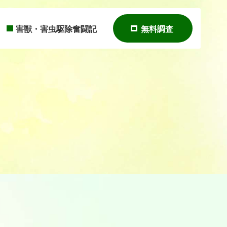
害獣・害虫駆除奮闘記
無料調査