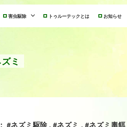
害虫駆除
トゥルーテックとは
お知らせ
ネズミ
#ネズミ駆除 , #ネズミ , #ネズミ毒餌