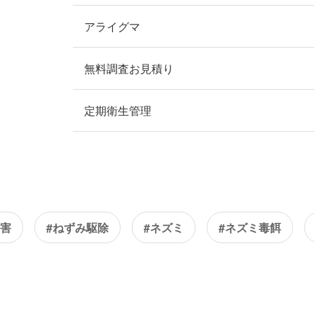
アライグマ
無料調査お見積り
定期衛生管理
被害
#ねずみ駆除
#ネズミ
#ネズミ毒餌