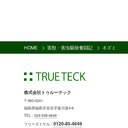
HOME
害獣・害虫駆除奮闘記
ネズミ
株式会社トゥルーテック
〒960-0241
福島県福島市笹谷字釜川原4-6
TEL :
024-558-4649
0120-85-4649
フリーダイヤル :