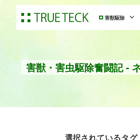
害獣駆除
害獣・害虫駆除奮闘記 - 
選択されているタグ： 