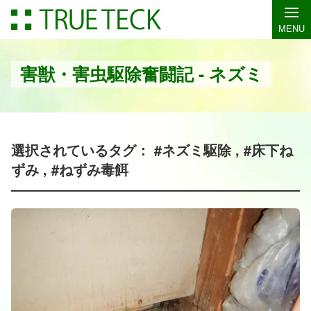
MENU
害獣・害虫駆除奮闘記 - ネズミ
選択されているタグ： #ネズミ駆除 , #床下ね
ずみ , #ねずみ毒餌