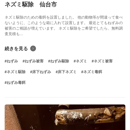
ネズミ駆除 仙台市
ネズミ駆除のための毒餌を設置しました。 他の動物等が間違って食べ
ないように、このような箱に入れて設置します。 最近とてもねずみの
被害のご相談が増えています。 ネズミ駆除をご希望でしたら、無料調
査見積も...
続きを見る
#ねずみ
#ねずみ被害
#ねずみ駆除
#ネズミ
#ネズミ被害
#ネズミ駆除
#床下ねずみ
#床下ネズミ
#ネズミ毒餌
#ねずみ毒餌