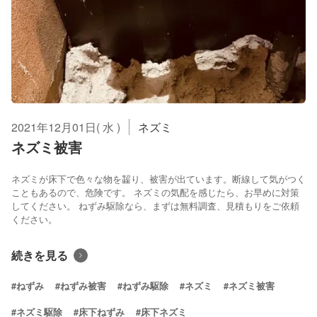
2021年12月01日( 水 )
ネズミ
ネズミ被害
ネズミが床下で色々な物を齧り、被害が出ています。断線して気がつく
こともあるので、危険です。 ネズミの気配を感じたら、お早めに対策
してください。 ねずみ駆除なら、まずは無料調査、見積もりをご依頼
ください。
続きを見る
#ねずみ
#ねずみ被害
#ねずみ駆除
#ネズミ
#ネズミ被害
#ネズミ駆除
#床下ねずみ
#床下ネズミ