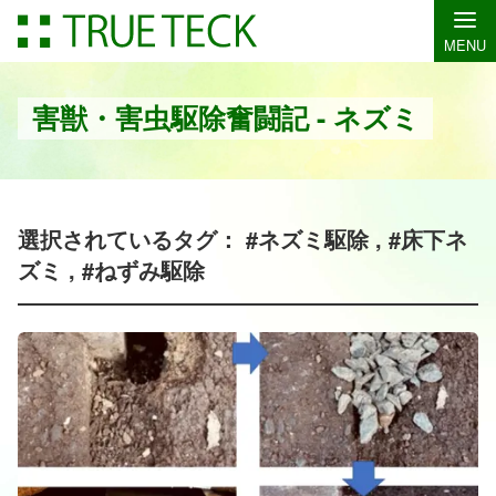
MENU
害獣・害虫駆除奮闘記 - ネズミ
選択されているタグ： #ネズミ駆除 , #床下ネ
ズミ , #ねずみ駆除