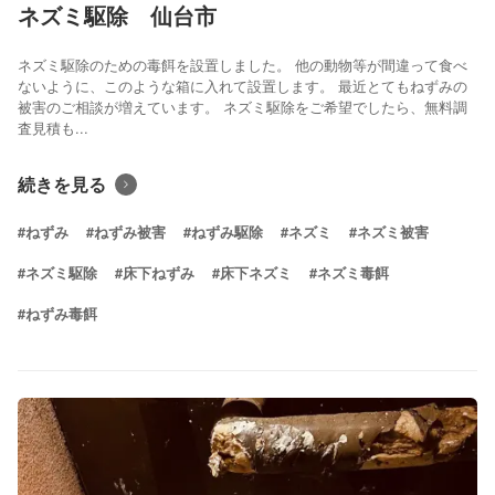
ネズミ駆除 仙台市
ネズミ駆除のための毒餌を設置しました。 他の動物等が間違って食べ
ないように、このような箱に入れて設置します。 最近とてもねずみの
被害のご相談が増えています。 ネズミ駆除をご希望でしたら、無料調
査見積も...
続きを見る
#ねずみ
#ねずみ被害
#ねずみ駆除
#ネズミ
#ネズミ被害
#ネズミ駆除
#床下ねずみ
#床下ネズミ
#ネズミ毒餌
#ねずみ毒餌