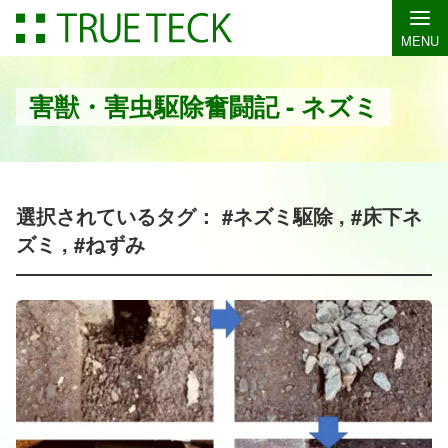
MENU
害獣・害虫駆除奮闘記 - ネズミ
選択されているタグ： #ネズミ駆除 , #床下ネ
ズミ , #ねずみ