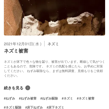
2021年12月01日( 水 )
ネズミ
ネズミ被害
ネズミが床下で色々な物を齧り、被害が出ています。断線して気がつく
こともあるので、危険です。 ネズミの気配を感じたら、お早めに対策
してください。 ねずみ駆除なら、まずは無料調査、見積もりをご依頼
ください。
続きを見る
#ねずみ
#ねずみ被害
#ねずみ駆除
#ネズミ
#ネズミ被害
#ネズミ駆除
#床下ねずみ
#床下ネズミ