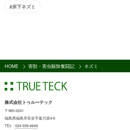
#床下ネズミ
HOME
害獣・害虫駆除奮闘記
ネズミ
株式会社トゥルーテック
〒960-0241
福島県福島市笹谷字釜川原4-6
TEL :
024-558-4649