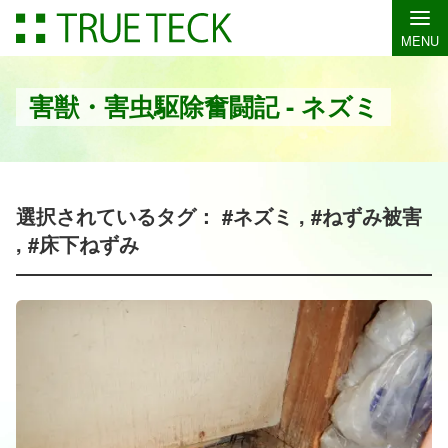
MENU
害獣・害虫駆除奮闘記 - ネズミ
選択されているタグ： #ネズミ , #ねずみ被害
, #床下ねずみ