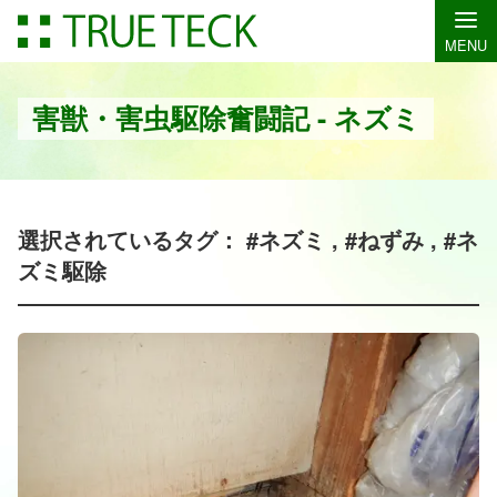
MENU
害獣・害虫駆除奮闘記 - ネズミ
選択されているタグ： #ネズミ , #ねずみ , #ネ
ズミ駆除