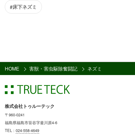
#床下ネズミ
HOME
害獣・害虫駆除奮闘記
ネズミ
株式会社トゥルーテック
〒960-0241
福島県福島市笹谷字釜川原4-6
TEL :
024-558-4649