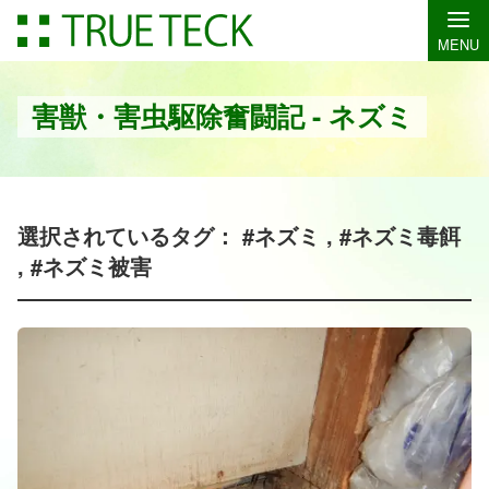
MENU
害獣・害虫駆除奮闘記 - ネズミ
選択されているタグ： #ネズミ , #ネズミ毒餌
, #ネズミ被害