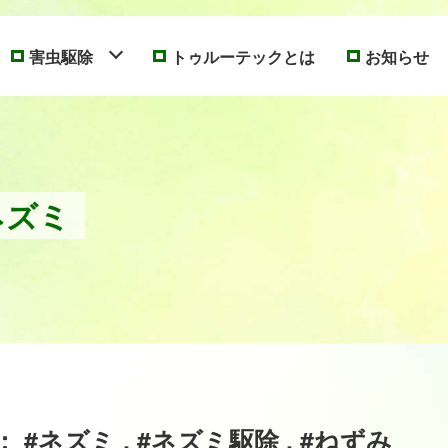
害虫駆除
トゥルーテックとは
お知らせ
ネズミ
#ネズミ , #ネズミ駆除 , #ねずみ