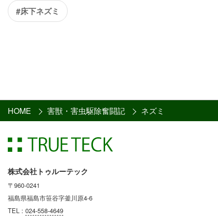
#床下ネズミ
HOME
害獣・害虫駆除奮闘記
ネズミ
株式会社トゥルーテック
〒960-0241
福島県福島市笹谷字釜川原4-6
TEL :
024-558-4649