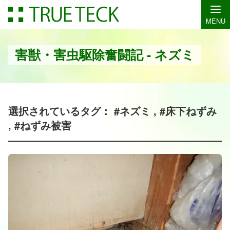
MENU
害獣・害虫駆除奮闘記 - ネズミ
選択されているタグ： #ネズミ , #床下ねずみ
, #ねずみ被害