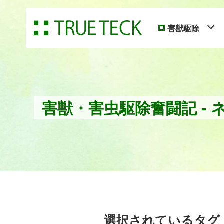
害獣駆除
害獣・害虫駆除奮闘記 - 
選択されているタグ： 