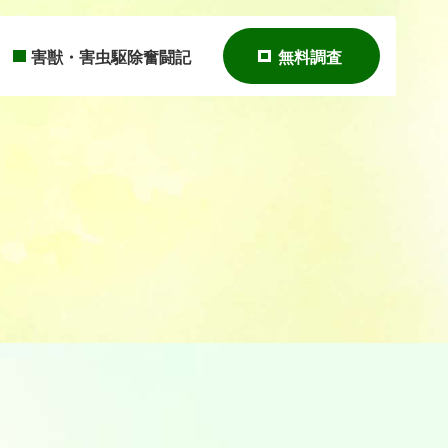
害獣・害虫駆除奮闘記
無料調査