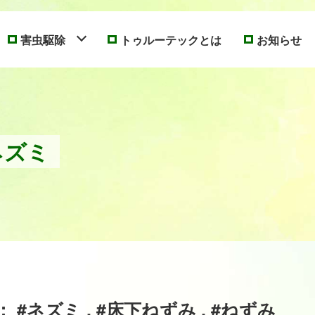
害虫駆除
トゥルーテックとは
お知らせ
ネズミ
#ネズミ , #床下ねずみ , #ねずみ