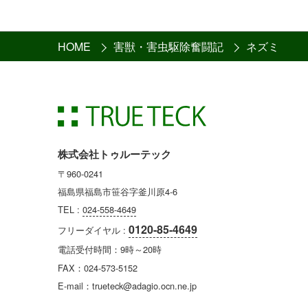
HOME
害獣・害虫駆除奮闘記
ネズミ
株式会社トゥルーテック
〒960-0241
福島県福島市笹谷字釜川原4-6
TEL :
024-558-4649
0120-85-4649
フリーダイヤル :
電話受付時間：9時～20時
FAX：024-573-5152
E-mail：trueteck@adagio.ocn.ne.jp