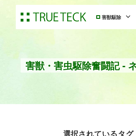
害獣駆除
害獣・害虫駆除奮闘記 - 
選択されているタグ：