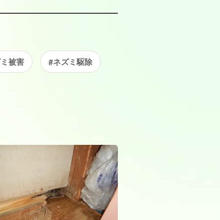
ズミ被害
#ネズミ駆除