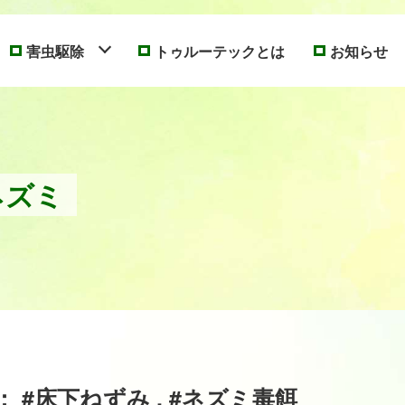
害虫駆除
トゥルーテックとは
お知らせ
ネズミ
 #床下ねずみ , #ネズミ毒餌