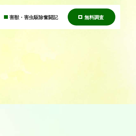
害獣・害虫駆除奮闘記
無料調査