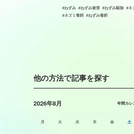
#ねずみ
#ねずみ被害
#ねずみ駆除
#ネ
#ネズミ毒餌
#ねずみ毒餌
他の方法で記事を探す
2026年8月
年間カレ
月
火
水
木
金
土