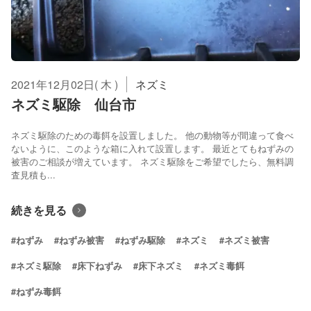
2021年12月02日( 木 )
ネズミ
ネズミ駆除 仙台市
ネズミ駆除のための毒餌を設置しました。 他の動物等が間違って食べ
ないように、このような箱に入れて設置します。 最近とてもねずみの
被害のご相談が増えています。 ネズミ駆除をご希望でしたら、無料調
査見積も...
続きを見る
#ねずみ
#ねずみ被害
#ねずみ駆除
#ネズミ
#ネズミ被害
#ネズミ駆除
#床下ねずみ
#床下ネズミ
#ネズミ毒餌
#ねずみ毒餌