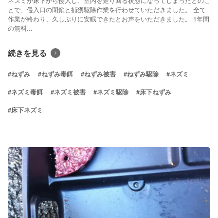
ネズミが床下から侵入し、室内を走り回る状態になってしまったとのこ
とで、侵入口の閉鎖と捕獲駆除作業を行わせていただきました。 全て
作業が終わり、久しぶりに安眠できたとお声をいただきました。 1年間
の無料...
続きを見る
#ねずみ
#ねずみ毒餌
#ねずみ被害
#ねずみ駆除
#ネズミ
#ネズミ毒餌
#ネズミ被害
#ネズミ駆除
#床下ねずみ
#床下ネズミ