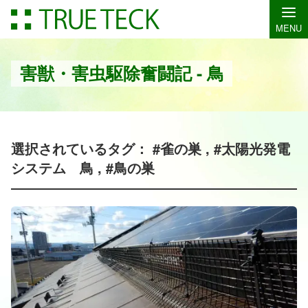
MENU
害獣・害虫駆除奮闘記 - 鳥
選択されているタグ： #雀の巣 , #太陽光発電
システム 鳥 , #鳥の巣