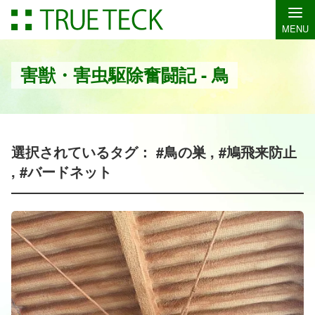
MENU
害獣・害虫駆除奮闘記 - 鳥
選択されているタグ： #鳥の巣 , #鳩飛来防止
, #バードネット