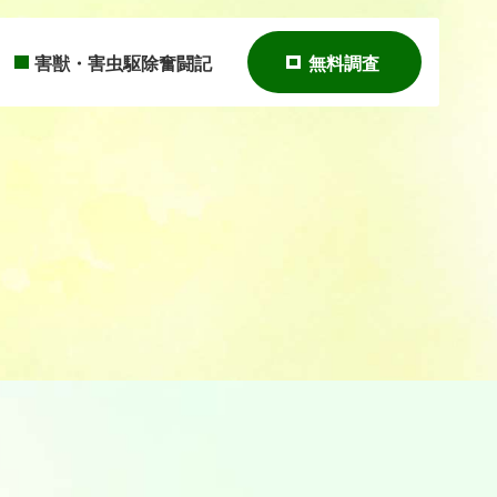
害獣・害虫駆除奮闘記
無料調査