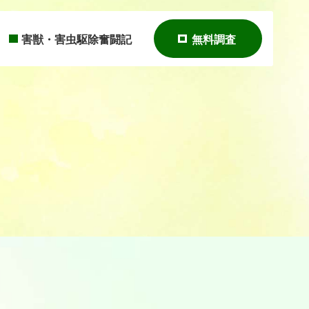
害獣・害虫駆除奮闘記
無料調査