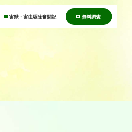
害獣・害虫駆除奮闘記
無料調査