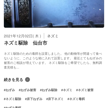
2021年12月02日( 木 )
ネズミ
ネズミ駆除 仙台市
ネズミ駆除のための毒餌を設置しました。 他の動物等が間違って食べ
ないように、このような箱に入れて設置します。 最近とてもねずみの
被害のご相談が増えています。 ネズミ駆除をご希望でしたら、無料調
査見積も...
続きを見る
#ねずみ
#ねずみ被害
#ねずみ駆除
#ネズミ
#ネズミ被害
#ネズミ駆除
#床下ねずみ
#床下ネズミ
#ネズミ毒餌
#ねずみ毒餌