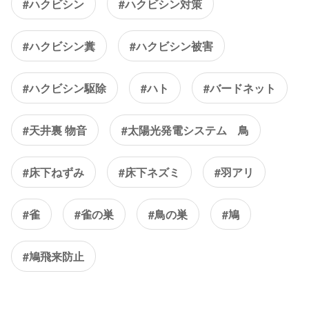
#ハクビシン
#ハクビシン対策
#ハクビシン糞
#ハクビシン被害
#ハクビシン駆除
#ハト
#バードネット
#天井裏 物音
#太陽光発電システム 鳥
#床下ねずみ
#床下ネズミ
#羽アリ
#雀
#雀の巣
#鳥の巣
#鳩
#鳩飛来防止