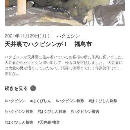
2021年11月29日( 月 )
ハクビシン
天井裏でハクビシンが！ 福島市
ハクビシンが天井裏に住み着いているお客様の所に作業に伺いました。
天井裏からハクビシン追い出して、侵入口を封鎖しました。 天井裏に
は大量の糞が溜まっていたので、清掃し消毒までして作業終了です。
物音な...
続きを見る
#ハクビシン
#はくびしん
#ハクビシン駆除
#はくびしん駆除
#ハクビシン対策
#はくびしん対策
#ハクビシン被害
#はくびしん被害
#天井裏 物音