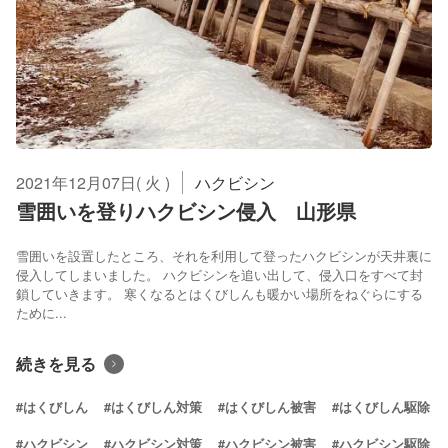
2021年12月07日( 火 )
ハクビシン
雪囲いを登りハクビシン侵入 山形県
雪囲いを設置したところ、それを利用して登ったハクビシンが天井裏に
侵入してしまいました。 ハクビシンを追い出して、侵入口をすべて封
鎖していきます。 寒くなるとはくびしんも暖かい場所をねぐらにする
ために...
続きを見る
#はくびしん
#はくびしん対策
#はくびしん被害
#はくびしん駆除
#ハクビシン
#ハクビシン対策
#ハクビシン被害
#ハクビシン駆除