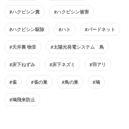
#ハクビシン糞
#ハクビシン被害
#ハクビシン駆除
#ハト
#バードネット
#天井裏 物音
#太陽光発電システム 鳥
#床下ねずみ
#床下ネズミ
#羽アリ
#雀
#雀の巣
#鳥の巣
#鳩
#鳩飛来防止