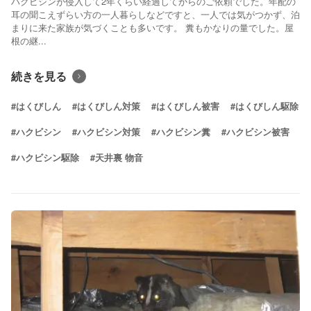
ハクビシンが侵入して2年くらい経過してからのご依頼でした。年配の
耳の聞こえずらい方の一人暮らしなどですと、一人では気がつかず、泊
まりに来た家族が気づくことも多いです。 糞もかなりの量でした。屋
根の継...
続きを見る
#はくびしん
#はくびしん対策
#はくびしん被害
#はくびしん駆除
#ハクビシン
#ハクビシン対策
#ハクビシン糞
#ハクビシン被害
#ハクビシン駆除
#天井裏 物音