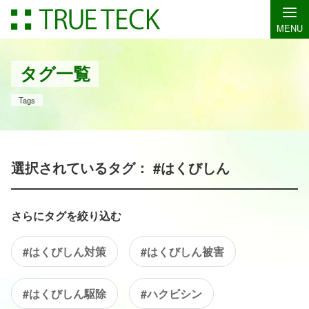
MENU
タグ一覧
Tags
選択されているタグ： #はくびしん
さらにタグを絞り込む
#はくびしん対策
#はくびしん被害
#はくびしん駆除
#ハクビシン