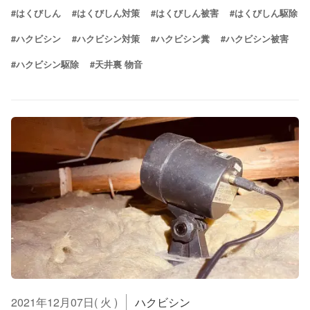
#はくびしん
#はくびしん対策
#はくびしん被害
#はくびしん駆除
#ハクビシン
#ハクビシン対策
#ハクビシン糞
#ハクビシン被害
#ハクビシン駆除
#天井裏 物音
2021年12月07日( 火 )
ハクビシン