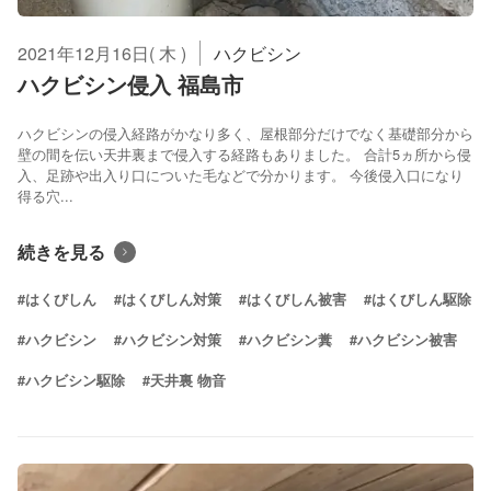
2021年12月16日( 木 )
ハクビシン
ハクビシン侵入 福島市
ハクビシンの侵入経路がかなり多く、屋根部分だけでなく基礎部分から
壁の間を伝い天井裏まで侵入する経路もありました。 合計5ヵ所から侵
入、足跡や出入り口についた毛などで分かります。 今後侵入口になり
得る穴...
続きを見る
#はくびしん
#はくびしん対策
#はくびしん被害
#はくびしん駆除
#ハクビシン
#ハクビシン対策
#ハクビシン糞
#ハクビシン被害
#ハクビシン駆除
#天井裏 物音