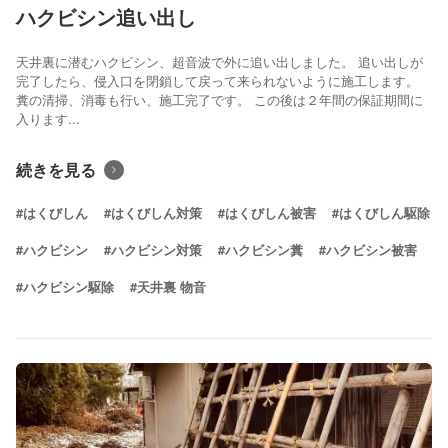
ハクビシン追い出し
天井裏に潜むハクビシン、超音波で外に追い出しました。 追い出しが
完了したら、侵入口を閉鎖して戻って来られないように施工します。
糞の清掃、消毒も行い、施工完了です。 この後は２年間の保証期間に
入ります...
続きを見る
#はくびしん
#はくびしん対策
#はくびしん被害
#はくびしん駆除
#ハクビシン
#ハクビシン対策
#ハクビシン糞
#ハクビシン被害
#ハクビシン駆除
#天井裏 物音