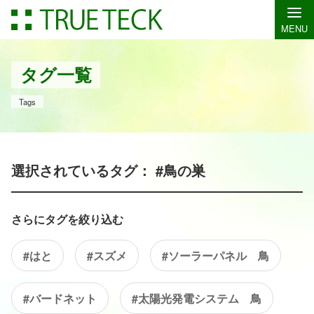
MENU
タグ一覧
Tags
選択されているタグ： #鳥の巣
さらにタグを絞り込む
#はと
#スズメ
#ソーラーパネル 鳥
#バードネット
#太陽光発電システム 鳥