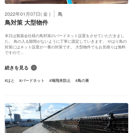
2022年01月07日( 金 )
鳥
鳥対策 大型物件
本日は製薬会社様の鳥対策のバードネット設置をさせていただきまし
た。 鳥の入る隙間がないように丁寧に固定していきます。 やはり鳥の
対策にはネット設置が一番の対策です。 大型物件でもお見積りは無料
ですので...
続きを見る
#はと
#バードネット
#鳩飛来防止
#鳥の巣