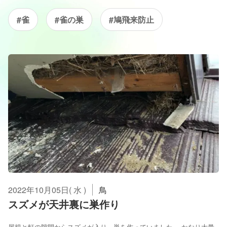
#雀
#雀の巣
#鳩飛来防止
2022年10月05日( 水 )
鳥
スズメが天井裏に巣作り
屋根と軒の隙間からスズメが入り、巣を作っていました。 かなり大量