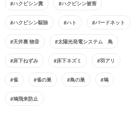
#ハクビシン糞
#ハクビシン被害
#ハクビシン駆除
#ハト
#バードネット
#天井裏 物音
#太陽光発電システム 鳥
#床下ねずみ
#床下ネズミ
#羽アリ
#雀
#雀の巣
#鳥の巣
#鳩
#鳩飛来防止