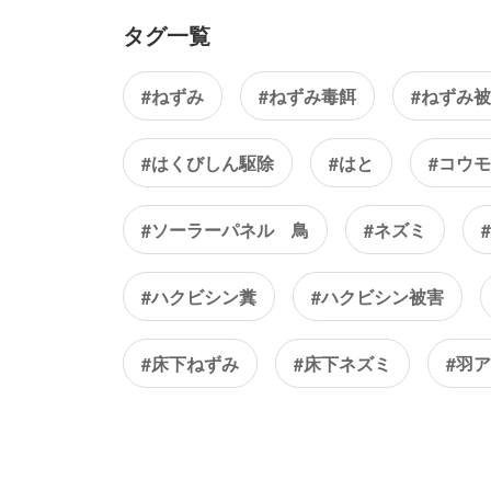
タグ一覧
#ねずみ
#ねずみ毒餌
#ねずみ
#はくびしん駆除
#はと
#コウ
#ソーラーパネル 鳥
#ネズミ
#ハクビシン糞
#ハクビシン被害
#床下ねずみ
#床下ネズミ
#羽