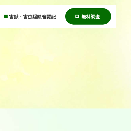
害獣・害虫駆除奮闘記
無料調査