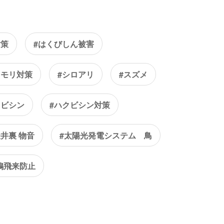
対策
#はくびしん被害
ウモリ対策
#シロアリ
#スズメ
クビシン
#ハクビシン対策
天井裏 物音
#太陽光発電システム 鳥
鳩飛来防止