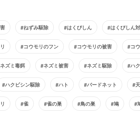
被害
#ねずみ駆除
#はくびしん
#はくびしん
モリ
#コウモリのフン
#コウモリの被害
#コ
#ネズミ毒餌
#ネズミ被害
#ネズミ駆除
#ハ
#ハクビシン駆除
#ハト
#バードネット
#
アリ
#雀
#雀の巣
#鳥の巣
#鳩
#