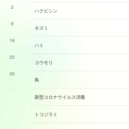
2
ハクビシン
9
ネズミ
16
ハト
23
コウモリ
30
鳥
新型コロナウイルス消毒
トコジラミ