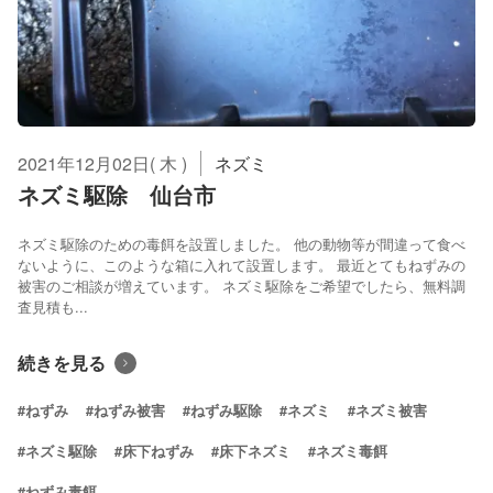
2021年12月02日( 木 )
ネズミ
ネズミ駆除 仙台市
ネズミ駆除のための毒餌を設置しました。 他の動物等が間違って食べ
ないように、このような箱に入れて設置します。 最近とてもねずみの
被害のご相談が増えています。 ネズミ駆除をご希望でしたら、無料調
査見積も...
続きを見る
#ねずみ
#ねずみ被害
#ねずみ駆除
#ネズミ
#ネズミ被害
#ネズミ駆除
#床下ねずみ
#床下ネズミ
#ネズミ毒餌
#ねずみ毒餌