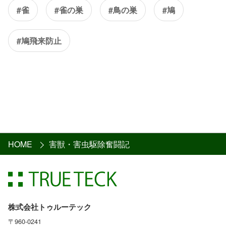
#雀
#雀の巣
#鳥の巣
#鳩
#鳩飛来防止
HOME
害獣・害虫駆除奮闘記
株式会社トゥルーテック
〒960-0241