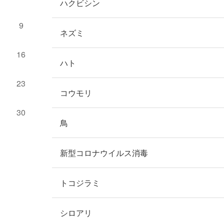
ハクビシン
9
ネズミ
16
ハト
23
コウモリ
30
鳥
新型コロナウイルス消毒
トコジラミ
シロアリ