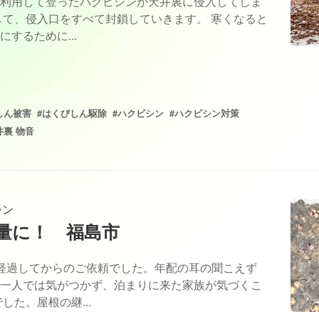
利用して登ったハクビシンが天井裏に侵入してしま
して、侵入口をすべて封鎖していきます。 寒くなると
するために...
しん被害
#はくびしん駆除
#ハクビシン
#ハクビシン対策
井裏 物音
シン
量に！ 福島市
経過してからのご依頼でした。年配の耳の聞こえず
一人では気がつかず、泊まりに来た家族が気づくこ
した。屋根の継...