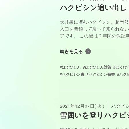
ハクビシン追い出し
天井裏に潜むハクビシン、超音波
入口を閉鎖して戻って来られない
了です。 この後は２年間の保証期間
続きを見る
#はくびしん
#はくびしん対策
#はくび
#ハクビシン糞
#ハクビシン被害
#ハク
2021年12月07日( 火 )
ハクビ
雪囲いを登りハクビ