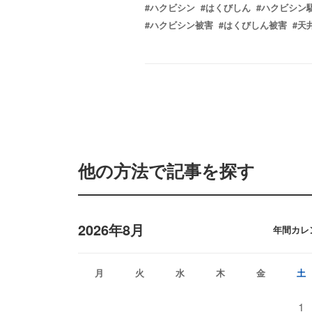
#ハクビシン
#はくびしん
#ハクビシン
#ハクビシン被害
#はくびしん被害
#天
他の方法で記事を探す
2026年8月
年間カレ
月
火
水
木
金
土
1