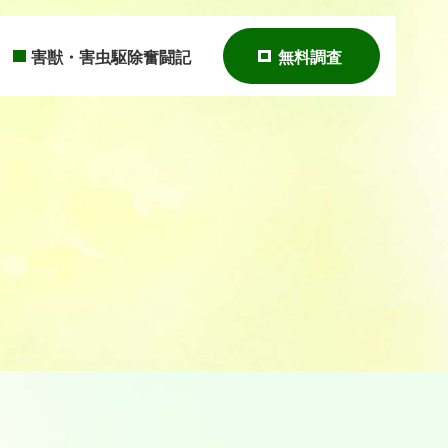
害獣・害虫駆除奮闘記
無料調査