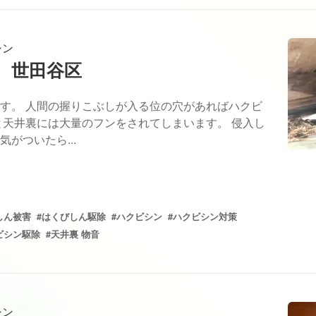
シン
 世田谷区
す。 人間の握りこぶしが入る位の穴があればハクビ
と天井裏には大量のフンをされてしまいます。 侵入し
がついたら...
しん被害
#はくびしん駆除
#ハクビシン
#ハクビシン対策
ビシン駆除
#天井裏 物音
シン