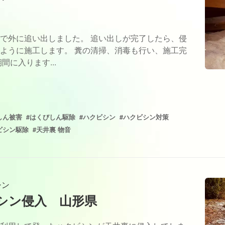
で外に追い出しました。 追い出しが完了したら、侵
ように施工します。 糞の清掃、消毒も行い、施工完
に入ります...
しん被害
#はくびしん駆除
#ハクビシン
#ハクビシン対策
ビシン駆除
#天井裏 物音
シン
シン侵入 山形県