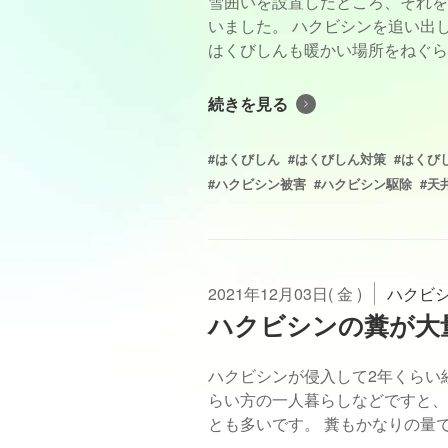
雪囲いを設置したところ、それを
いました。 ハクビシンを追い出
はくびしんも暖かい場所をねぐらに
続きを見る
#はくびしん
#はくびしん対策
#はくび
#ハクビシン被害
#ハクビシン駆除
#天
2021年12月03日( 金 )
ハクビ
ハクビシンの糞が大
ハクビシンが侵入して2年くらい
らい方の一人暮らしなどですと、
とも多いです。 糞もかなりの量で