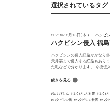
選択されているタグ： 
2021年12月16日( 木 )
ハクビ
ハクビシン侵入 福島
ハクビシンの侵入経路がかなり多
天井裏まで侵入する経路もありま
た毛などで分かります。 今後侵入
続きを見る
#はくびしん
#はくびしん対策
#はくび
#ハクビシン糞
#ハクビシン被害
#ハク