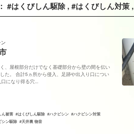
#はくびしん駆除 , #はくびしん対策 ,
シン
市
く、屋根部分だけでなく基礎部分から壁の間を伝い
した。 合計5ヵ所から侵入、足跡や出入り口につい
口になり得る穴...
しん被害
#はくびしん駆除
#ハクビシン
#ハクビシン対策
ビシン駆除
#天井裏 物音