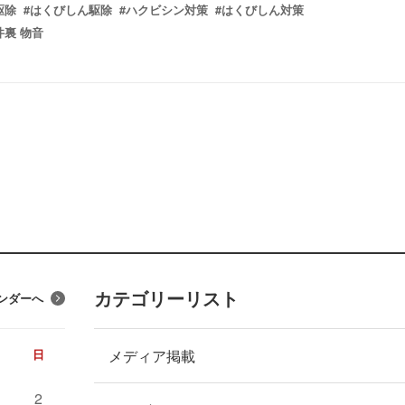
駆除
#はくびしん駆除
#ハクビシン対策
#はくびしん対策
井裏 物音
カテゴリーリスト
ンダーへ
メディア掲載
日
2