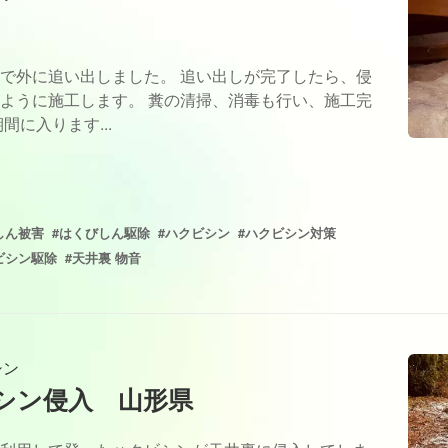
で外に追い出しました。 追い出しが完了したら、侵
ように施工します。 糞の清掃、消毒も行い、施工完
に入ります...
しん被害
#はくびしん駆除
#ハクビシン
#ハクビシン対策
ビシン駆除
#天井裏 物音
シン
シン侵入 山形県