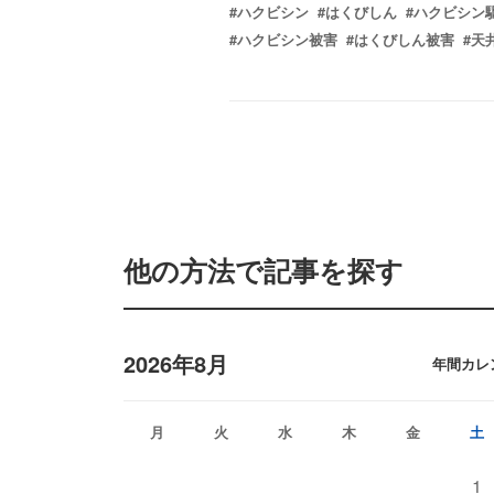
#ハクビシン
#はくびしん
#ハクビシン
#ハクビシン被害
#はくびしん被害
#天
他の方法で記事を探す
2026年8月
年間カレ
月
火
水
木
金
土
1