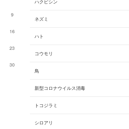
ハクビシン
9
ネズミ
16
ハト
23
コウモリ
30
鳥
新型コロナウイルス消毒
トコジラミ
シロアリ