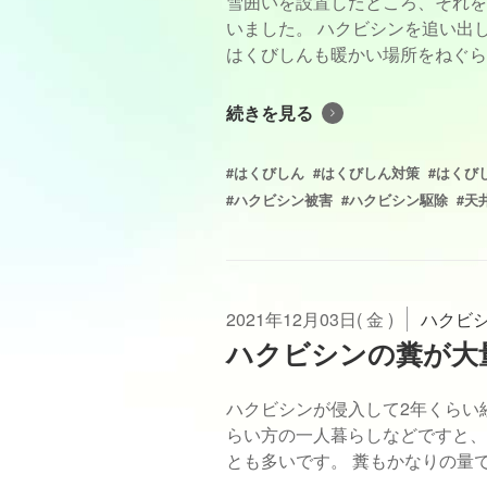
雪囲いを設置したところ、それを
いました。 ハクビシンを追い出
はくびしんも暖かい場所をねぐらに
続きを見る
#はくびしん
#はくびしん対策
#はくび
#ハクビシン被害
#ハクビシン駆除
#天
2021年12月03日( 金 )
ハクビ
ハクビシンの糞が大
ハクビシンが侵入して2年くらい
らい方の一人暮らしなどですと、
とも多いです。 糞もかなりの量で