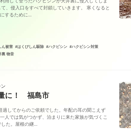
利用して登ったハクビシンが天井裏に侵入してしま
して、侵入口をすべて封鎖していきます。 寒くなると
するために...
しん被害
#はくびしん駆除
#ハクビシン
#ハクビシン対策
井裏 物音
シン
量に！ 福島市
経過してからのご依頼でした。年配の耳の聞こえず
一人では気がつかず、泊まりに来た家族が気づくこ
した。屋根の継...