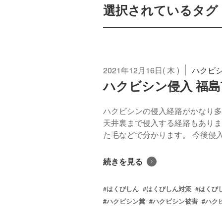
選択されているタグ： 
2021年12月16日( 木 )
ハクビ
ハクビシン侵入 福島
ハクビシンの侵入経路がかなり多
天井裏まで侵入する経路もありま
た毛などで分かります。 今後侵入
続きを見る
#はくびしん
#はくびしん対策
#はくび
#ハクビシン糞
#ハクビシン被害
#ハク