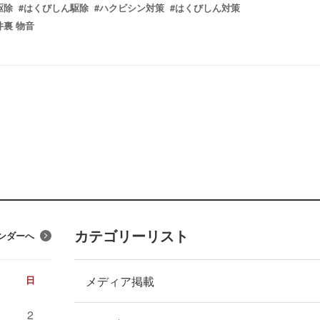
駆除
#はくびしん駆除
#ハクビシン対策
#はくびしん対策
井裏 物音
カテゴリーリスト
ンダーへ
メディア掲載
日
2