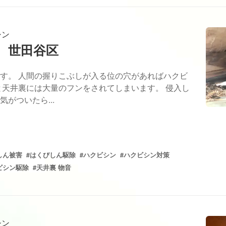
シン
 世田谷区
す。 人間の握りこぶしが入る位の穴があればハクビ
と天井裏には大量のフンをされてしまいます。 侵入し
がついたら...
しん被害
#はくびしん駆除
#ハクビシン
#ハクビシン対策
ビシン駆除
#天井裏 物音
シン