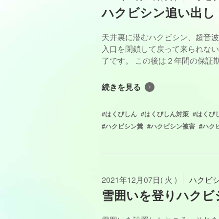
ハクビシン追い出し
天井裏に潜むハクビシン、超音波
入口を閉鎖して戻って来られない
了です。 この後は２年間の保証期間
続きを見る
#はくびしん
#はくびしん対策
#はくび
#ハクビシン糞
#ハクビシン被害
#ハク
2021年12月07日( 火 )
ハクビ
雪囲いを登りハクビ