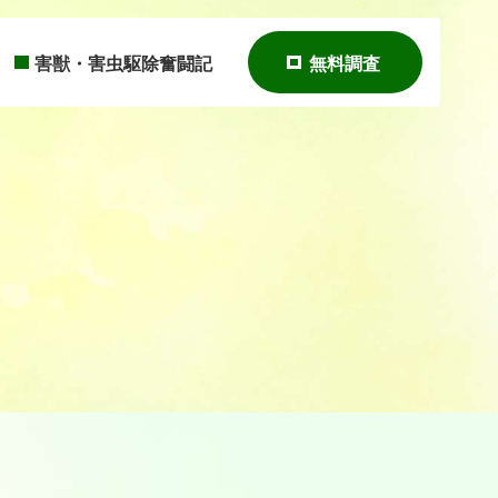
害獣・害虫駆除奮闘記
無料調査