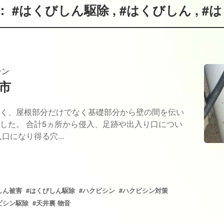
#はくびしん駆除 , #はくびしん , #
シン
市
く、屋根部分だけでなく基礎部分から壁の間を伝い
した。 合計5ヵ所から侵入、足跡や出入り口につい
口になり得る穴...
しん被害
#はくびしん駆除
#ハクビシン
#ハクビシン対策
ビシン駆除
#天井裏 物音