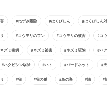
被害
#ねずみ駆除
#はくびしん
#はくびしん
モリ
#コウモリのフン
#コウモリの被害
#コ
#ネズミ毒餌
#ネズミ被害
#ネズミ駆除
#ハ
#ハクビシン駆除
#ハト
#バードネット
#
アリ
#雀
#雀の巣
#鳥の巣
#鳩
#