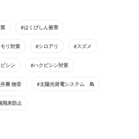
対策
#はくびしん被害
ウモリ対策
#シロアリ
#スズメ
クビシン
#ハクビシン対策
天井裏 物音
#太陽光発電システム 鳥
鳩飛来防止