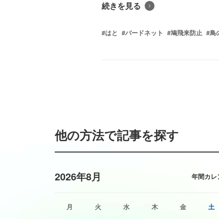
続きを見る
#はと
#バードネット
#鳩飛来防止
#鳥
他の方法で記事を探す
2026年8月
年間カレ
月
火
水
木
金
土