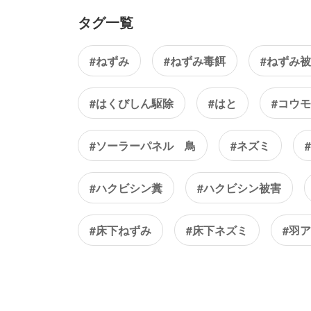
タグ一覧
#ねずみ
#ねずみ毒餌
#ねずみ
#はくびしん駆除
#はと
#コウ
#ソーラーパネル 鳥
#ネズミ
#ハクビシン糞
#ハクビシン被害
#床下ねずみ
#床下ネズミ
#羽