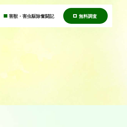
害獣・害虫駆除奮闘記
無料調査