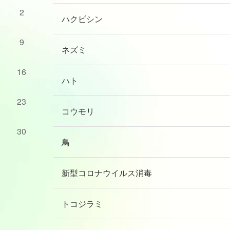
2
ハクビシン
9
ネズミ
16
ハト
23
コウモリ
30
鳥
新型コロナウイルス消毒
トコジラミ