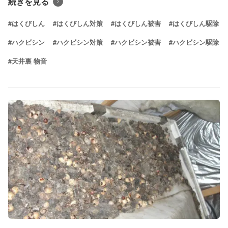
続きを見る
#はくびしん
#はくびしん対策
#はくびしん被害
#はくびしん駆除
#ハクビシン
#ハクビシン対策
#ハクビシン被害
#ハクビシン駆除
#天井裏 物音