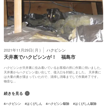
2021年11月29日( 月 )
ハクビシン
天井裏でハクビシンが！ 福島市
ハクビシンが天井裏に住み着いているお客様の所に作業に伺いました。
天井裏からハクビシン追い出して、侵入口を封鎖しました。 天井裏に
は大量の糞が溜まっていたので、清掃し消毒までして作業終了です。
物音な...
続きを見る
#ハクビシン
#はくびしん
#ハクビシン駆除
#はくびしん駆除