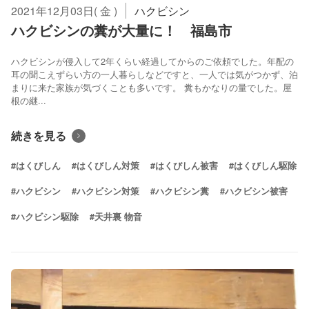
2021年12月03日( 金 )
ハクビシン
ハクビシンの糞が大量に！ 福島市
ハクビシンが侵入して2年くらい経過してからのご依頼でした。年配の
耳の聞こえずらい方の一人暮らしなどですと、一人では気がつかず、泊
まりに来た家族が気づくことも多いです。 糞もかなりの量でした。屋
根の継...
続きを見る
#はくびしん
#はくびしん対策
#はくびしん被害
#はくびしん駆除
#ハクビシン
#ハクビシン対策
#ハクビシン糞
#ハクビシン被害
#ハクビシン駆除
#天井裏 物音