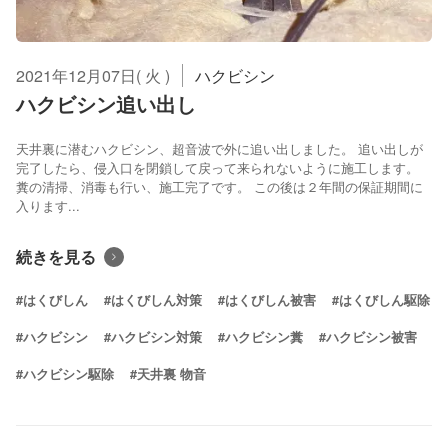
2021年12月07日( 火 )
ハクビシン
ハクビシン追い出し
天井裏に潜むハクビシン、超音波で外に追い出しました。 追い出しが
完了したら、侵入口を閉鎖して戻って来られないように施工します。
糞の清掃、消毒も行い、施工完了です。 この後は２年間の保証期間に
入ります...
続きを見る
#はくびしん
#はくびしん対策
#はくびしん被害
#はくびしん駆除
#ハクビシン
#ハクビシン対策
#ハクビシン糞
#ハクビシン被害
#ハクビシン駆除
#天井裏 物音