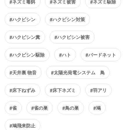
#ネズミ毒餌
#ネズミ被害
#ネズミ駆除
#ハクビシン
#ハクビシン対策
#ハクビシン糞
#ハクビシン被害
#ハクビシン駆除
#ハト
#バードネット
#天井裏 物音
#太陽光発電システム 鳥
#床下ねずみ
#床下ネズミ
#羽アリ
#雀
#雀の巣
#鳥の巣
#鳩
#鳩飛来防止