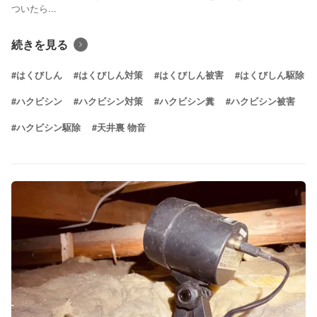
ついたら...
続きを見る
#はくびしん
#はくびしん対策
#はくびしん被害
#はくびしん駆除
#ハクビシン
#ハクビシン対策
#ハクビシン糞
#ハクビシン被害
#ハクビシン駆除
#天井裏 物音