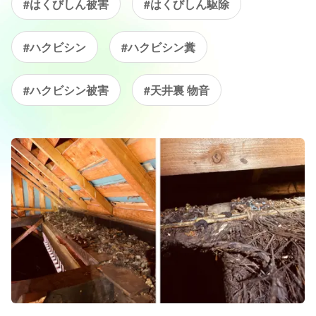
#はくびしん被害
#はくびしん駆除
#ハクビシン
#ハクビシン糞
#ハクビシン被害
#天井裏 物音