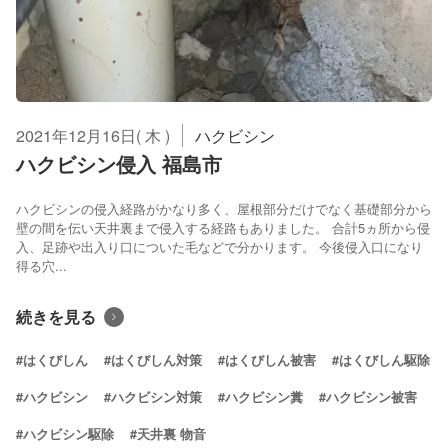
2021年12月16日( 木 )
ハクビシン
ハクビシン侵入 福島市
ハクビシンの侵入経路がかなり多く、屋根部分だけでなく基礎部分から
壁の間を伝い天井裏まで侵入する経路もありました。 合計5ヵ所から侵
入、足跡や出入り口についた毛などで分かります。 今後侵入口になり
得る穴...
続きを見る
#はくびしん
#はくびしん対策
#はくびしん被害
#はくびしん駆除
#ハクビシン
#ハクビシン対策
#ハクビシン糞
#ハクビシン被害
#ハクビシン駆除
#天井裏 物音