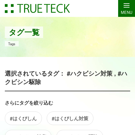
MENU
タグ一覧
Tags
選択されているタグ： #ハクビシン対策 , #ハ
クビシン駆除
さらにタグを絞り込む
#はくびしん
#はくびしん対策