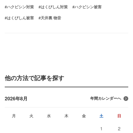
#ハクビシン対策
#はくびしん対策
#ハクビシン被害
#はくびしん被害
#天井裏 物音
他の方法で記事を探す
2026年8月
年間カレンダーへ
月
火
水
木
金
土
日
1
2