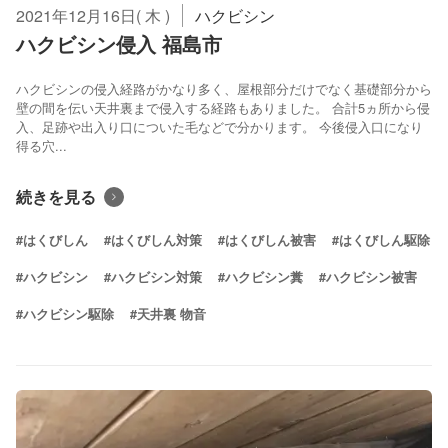
2021年12月16日( 木 )
ハクビシン
ハクビシン侵入 福島市
ハクビシンの侵入経路がかなり多く、屋根部分だけでなく基礎部分から
壁の間を伝い天井裏まで侵入する経路もありました。 合計5ヵ所から侵
入、足跡や出入り口についた毛などで分かります。 今後侵入口になり
得る穴...
続きを見る
#はくびしん
#はくびしん対策
#はくびしん被害
#はくびしん駆除
#ハクビシン
#ハクビシン対策
#ハクビシン糞
#ハクビシン被害
#ハクビシン駆除
#天井裏 物音