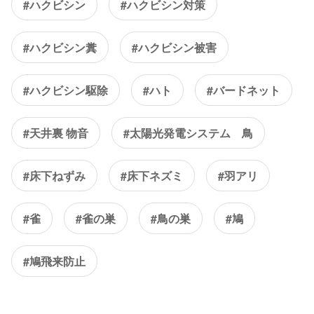
#ハクビシン
#ハクビシン対策
#ハクビシン糞
#ハクビシン被害
#ハクビシン駆除
#ハト
#バードネット
#天井裏 物音
#太陽光発電システム 鳥
#床下ねずみ
#床下ネズミ
#羽アリ
#雀
#雀の巣
#鳥の巣
#鳩
#鳩飛来防止