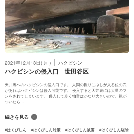
2021年12月13日( 月 )
ハクビシン
ハクビシンの侵入口 世田谷区
天井裏へのハクビシンの侵入口です。 人間の握りこぶしが入る位の穴
があればハクビシンは侵入可能です。 侵入すると天井裏には大量のフ
ンをされてしまいます。 侵入して歩く物音はかなり大きいので、気が
ついたら...
続きを見る
#はくびしん
#はくびしん対策
#はくびしん被害
#はくびしん駆除