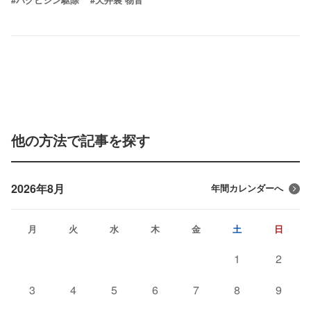
#ハクビシン駆除
#天井裏 物音
他の方法で記事を探す
2026年8月
年間カレンダーへ
月
火
水
木
金
土
日
1
2
3
4
5
6
7
8
9