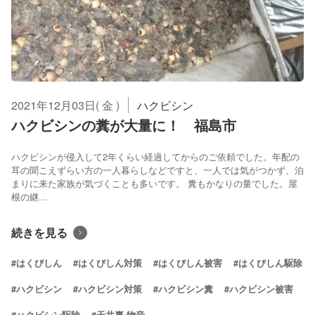
2021年12月03日( 金 )
ハクビシン
ハクビシンの糞が大量に！ 福島市
ハクビシンが侵入して2年くらい経過してからのご依頼でした。年配の
耳の聞こえずらい方の一人暮らしなどですと、一人では気がつかず、泊
まりに来た家族が気づくことも多いです。 糞もかなりの量でした。屋
根の継...
続きを見る
#はくびしん
#はくびしん対策
#はくびしん被害
#はくびしん駆除
#ハクビシン
#ハクビシン対策
#ハクビシン糞
#ハクビシン被害