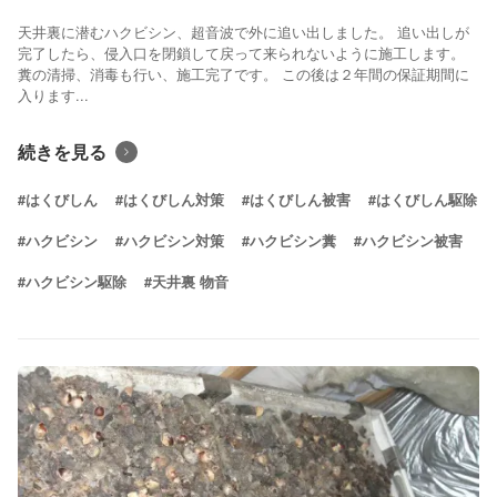
天井裏に潜むハクビシン、超音波で外に追い出しました。 追い出しが
完了したら、侵入口を閉鎖して戻って来られないように施工します。
糞の清掃、消毒も行い、施工完了です。 この後は２年間の保証期間に
入ります...
続きを見る
#はくびしん
#はくびしん対策
#はくびしん被害
#はくびしん駆除
#ハクビシン
#ハクビシン対策
#ハクビシン糞
#ハクビシン被害
#ハクビシン駆除
#天井裏 物音