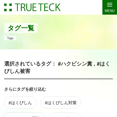
MENU
タグ一覧
Tags
選択されているタグ： #ハクビシン糞 , #はく
びしん被害
さらにタグを絞り込む
#はくびしん
#はくびしん対策