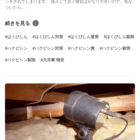
ンをされてしまいます。 侵入して歩く物音はかなり大きいので、気が
ついたら...
続きを見る
#はくびしん
#はくびしん対策
#はくびしん被害
#はくびしん駆除
#ハクビシン
#ハクビシン対策
#ハクビシン糞
#ハクビシン被害
#ハクビシン駆除
#天井裏 物音