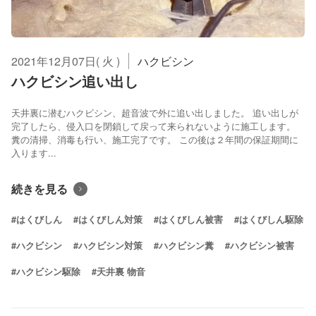
2021年12月07日( 火 )
ハクビシン
ハクビシン追い出し
天井裏に潜むハクビシン、超音波で外に追い出しました。 追い出しが
完了したら、侵入口を閉鎖して戻って来られないように施工します。
糞の清掃、消毒も行い、施工完了です。 この後は２年間の保証期間に
入ります...
続きを見る
#はくびしん
#はくびしん対策
#はくびしん被害
#はくびしん駆除
#ハクビシン
#ハクビシン対策
#ハクビシン糞
#ハクビシン被害
#ハクビシン駆除
#天井裏 物音