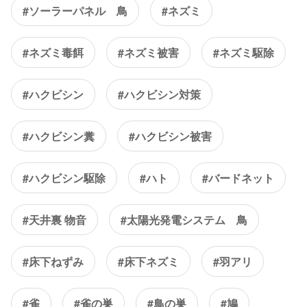
#ソーラーパネル 鳥
#ネズミ
#ネズミ毒餌
#ネズミ被害
#ネズミ駆除
#ハクビシン
#ハクビシン対策
#ハクビシン糞
#ハクビシン被害
#ハクビシン駆除
#ハト
#バードネット
#天井裏 物音
#太陽光発電システム 鳥
#床下ねずみ
#床下ネズミ
#羽アリ
#雀
#雀の巣
#鳥の巣
#鳩