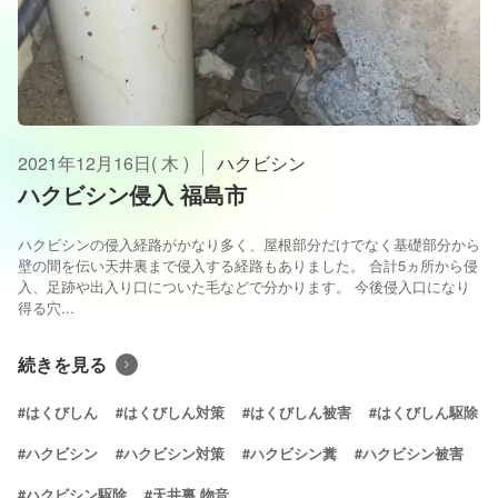
2021年12月16日( 木 )
ハクビシン
ハクビシン侵入 福島市
ハクビシンの侵入経路がかなり多く、屋根部分だけでなく基礎部分から
壁の間を伝い天井裏まで侵入する経路もありました。 合計5ヵ所から侵
入、足跡や出入り口についた毛などで分かります。 今後侵入口になり
得る穴...
続きを見る
#はくびしん
#はくびしん対策
#はくびしん被害
#はくびしん駆除
#ハクビシン
#ハクビシン対策
#ハクビシン糞
#ハクビシン被害
#ハクビシン駆除
#天井裏 物音