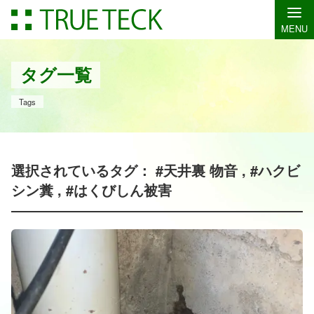
MENU
タグ一覧
Tags
選択されているタグ： #天井裏 物音 , #ハクビ
シン糞 , #はくびしん被害