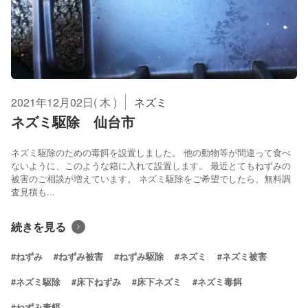
2021年12月02日( 木 )
ネズミ
ネズミ駆除 仙台市
ネズミ駆除のための毒餌を設置しました。 他の動物等が間違って食べ
ないように、このような箱に入れて設置します。 最近とてもねずみの
被害のご相談が増えています。 ネズミ駆除をご希望でしたら、無料調
査見積も...
続きを見る
#ねずみ
#ねずみ被害
#ねずみ駆除
#ネズミ
#ネズミ被害
#ネズミ駆除
#床下ねずみ
#床下ネズミ
#ネズミ毒餌
#ねずみ毒餌