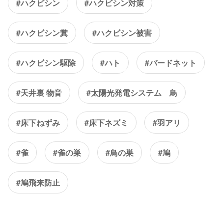
#ハクビシン
#ハクビシン対策
#ハクビシン糞
#ハクビシン被害
#ハクビシン駆除
#ハト
#バードネット
#天井裏 物音
#太陽光発電システム 鳥
#床下ねずみ
#床下ネズミ
#羽アリ
#雀
#雀の巣
#鳥の巣
#鳩
#鳩飛来防止